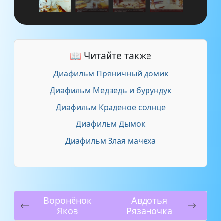
📖 Читайте также
Диафильм Пряничный домик
Диафильм Медведь и бурундук
Диафильм Краденое солнце
Диафильм Дымок
Диафильм Злая мачеха
Воронёнок
Авдотья
Яков
Рязаночка