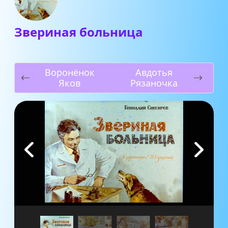
Звериная больница
Воронёнок
Авдотья
Яков
Рязаночка