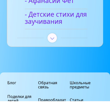
- Афанасий Фет
- Детские стихи для
заучивания
Блог
Обратная
Школьные
связь
предметы
Поделки для
Правообладат
Статьи
детей
елям