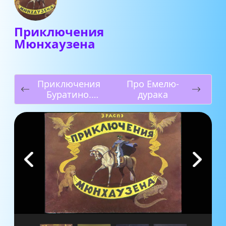
Приключения
Мюнхаузена
Приключения
Про Емелю-
Буратино.
дурака
Часть 2