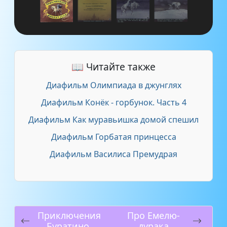
📖 Читайте также
Диафильм Олимпиада в джунглях
Диафильм Конёк - горбунок. Часть 4
Диафильм Как муравьишка домой спешил
Диафильм Горбатая принцесса
Диафильм Василиса Премудрая
Приключения
Про Емелю-
Буратино.
дурака