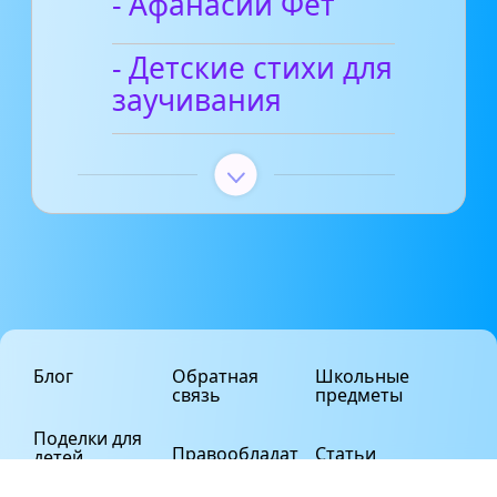
- Афанасий Фет
- Детские стихи для
заучивания
Блог
Обратная
Школьные
связь
предметы
Поделки для
Правообладат
Статьи
детей
елям