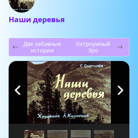
Наши деревья
Две забавные
Хитроумный
истории
Эро