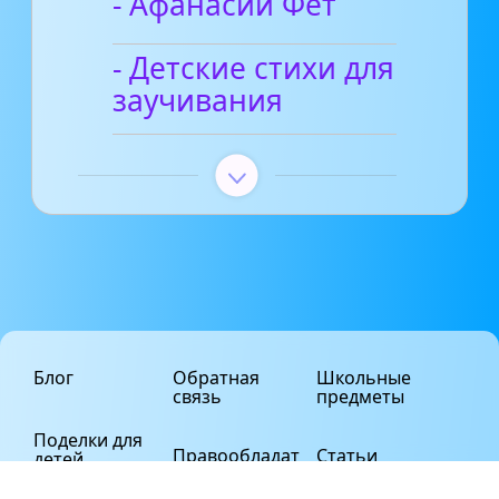
- Афанасий Фет
- Детские стихи для
заучивания
Блог
Обратная
Школьные
связь
предметы
Поделки для
Правообладат
Статьи
детей
елям