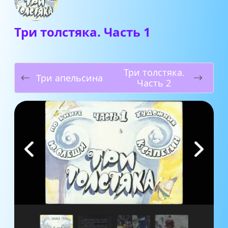
Три толстяка. Часть 1
Три толстяка.
Три апельсина
Часть 2