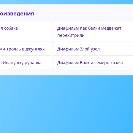
роизведения
я собака
Диафильм Как белки медвежат
перехитрили
и-тролль в джунглях
Диафильм Злой узел
о Иванушку-дурачка
Диафильм Волк и семеро козлят