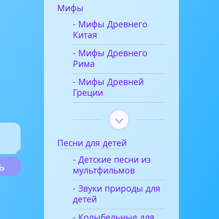
Мифы
- Мифы Древнего
Китая
- Мифы Древнего
Рима
- Мифы Древней
Греции
Песни для детей
- Детские песни из
мультфильмов
- Звуки природы для
детей
- Колыбельные для