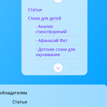
Статьи
Стихи для детей
- Анализ
стихотворений
- Афанасий Фет
- Детские стихи для
заучивания
обладателям
Статьи