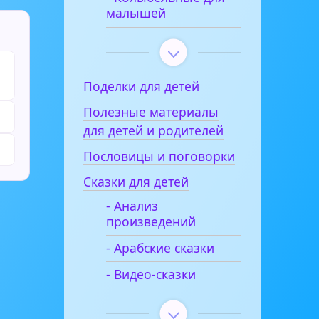
малышей
Поделки для детей
Полезные материалы
для детей и родителей
Пословицы и поговорки
Сказки для детей
- Анализ
произведений
- Арабские сказки
- Видео-сказки