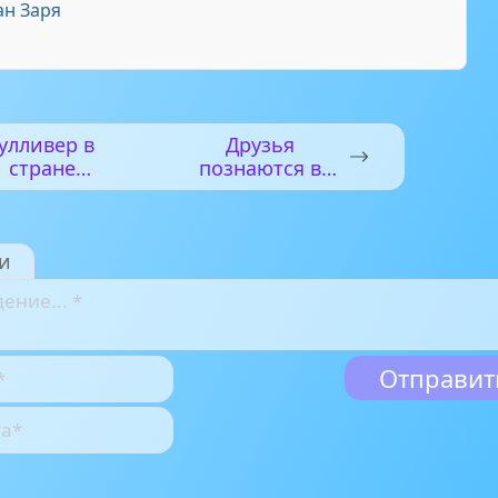
н Заря
улливер в
Друзья
стране
познаются в
лилипутов
беде
и