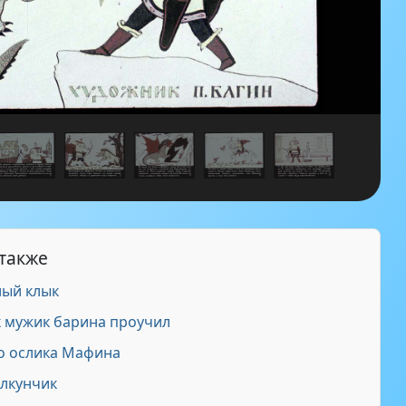
 также
ый клык
 мужик барина проучил
о ослика Мафина
лкунчик