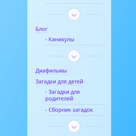
Блог
- Каникулы
Диафильмы
Загадки для детей
- Загадки для
родителей
- Сборник загадок