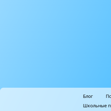
Блог
По
Школьные п