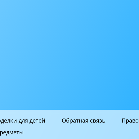
делки для детей
Обратная связь
Право
редметы