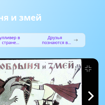
ня и змей
улливер в
Друзья
стране
познаются в
лилипутов
беде