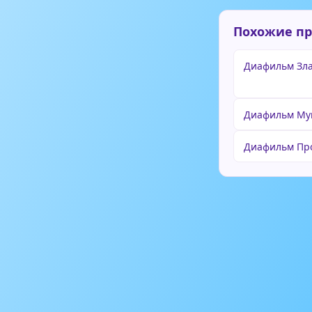
Похожие п
Диафильм Зла
Диафильм Мум
Диафильм Пр