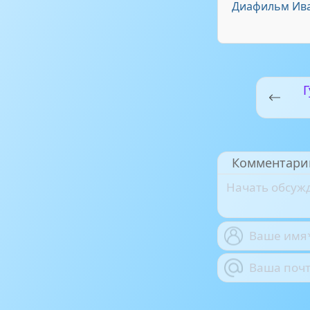
Диафильм Ива
Г
Комментари