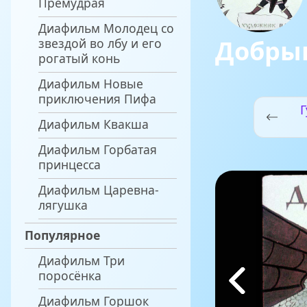
Премудрая
Диафильм Молодец со
Добры
звездой во лбу и его
рогатый конь
Диафильм Новые
приключения Пифа
Г
Диафильм Квакша
Диафильм Горбатая
принцесса
Диафильм Царевна-
лягушка
Популярное
Диафильм Три
поросёнка
Диафильм Горшок