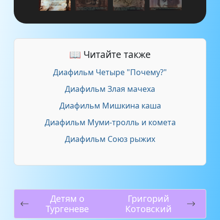
📖 Читайте также
Диафильм Четыре "Почему?"
Диафильм Злая мачеха
Диафильм Мишкина каша
Диафильм Муми-тролль и комета
Диафильм Союз рыжих
Детям о
Григорий
Тургеневе
Котовский