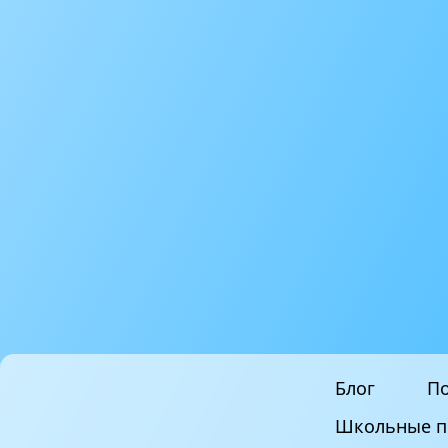
Блог
По
Школьные п