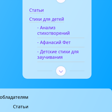
Статьи
Стихи для детей
- Анализ
стихотворений
- Афанасий Фет
- Детские стихи для
заучивания
обладателям
Статьи