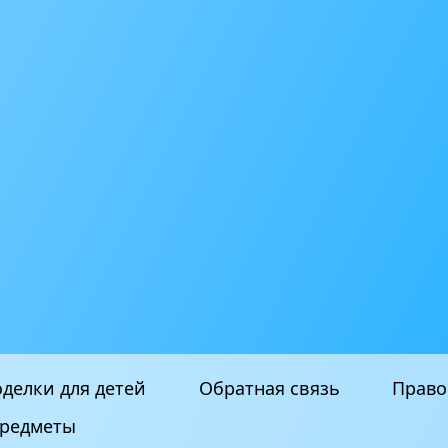
делки для детей
Обратная связь
Право
редметы