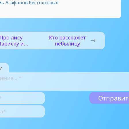
ь Агафонов бестолковых
Про лису
Кто расскажет
Лариску и
небылицу
йца Коську
и