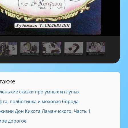
 также
енькие сказки про умных и глупых
та, полботинка и моховая борода
жизни Дон Кихота Ламанчского. Часть 1
ое дорогое