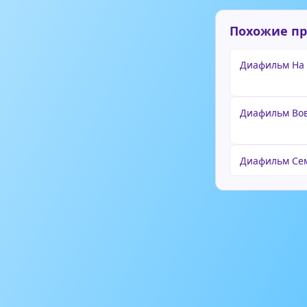
Похожие п
Диафильм На
Диафильм Вов
Диафильм Сем