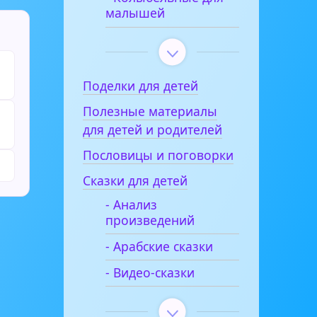
малышей
Поделки для детей
Полезные материалы
для детей и родителей
Пословицы и поговорки
Сказки для детей
- Анализ
произведений
- Арабские сказки
- Видео-сказки