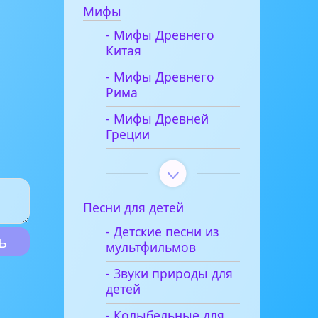
Мифы
- Мифы Древнего
Китая
- Мифы Древнего
Рима
- Мифы Древней
Греции
Песни для детей
- Детские песни из
мультфильмов
- Звуки природы для
детей
- Колыбельные для