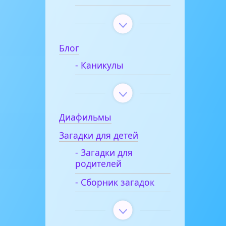
Блог
- Каникулы
Диафильмы
Загадки для детей
- Загадки для
родителей
- Сборник загадок