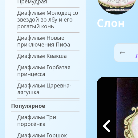
Премудрая
Диафильм Молодец со
Слон
звездой во лбу и его
рогатый конь
Диафильм Новые
приключения Пифа
Диафильм Квакша
за
Диафильм Горбатая
принцесса
Диафильм Царевна-
лягушка
Популярное
Диафильм Три
поросёнка
Диафильм Горшок