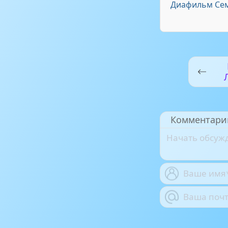
Диафильм Сем
за
Комментари