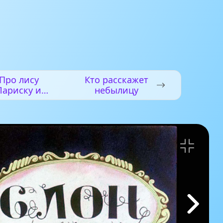
Про лису
Кто расскажет
Лариску и
небылицу
йца Коську