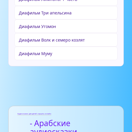
Диафильм Три апельсина
Диафильм Угомон
Диафильм Волк и семеро козлят
Диафильм Муму
Аудиосказки для детей слушать онлайн
- Арабские
аудиосказки