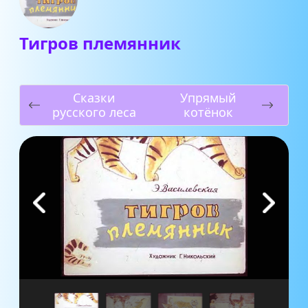
Тигров племянник
Сказки
Упрямый
русского леса
котёнок