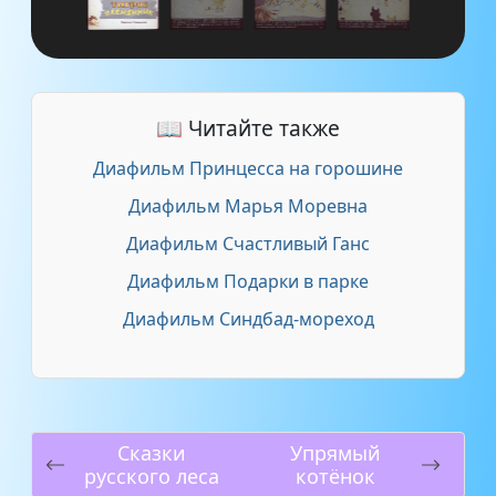
📖 Читайте также
Диафильм Принцесса на горошине
Диафильм Марья Моревна
Диафильм Счастливый Ганс
Диафильм Подарки в парке
Диафильм Синдбад-мореход
Сказки
Упрямый
русского леса
котёнок