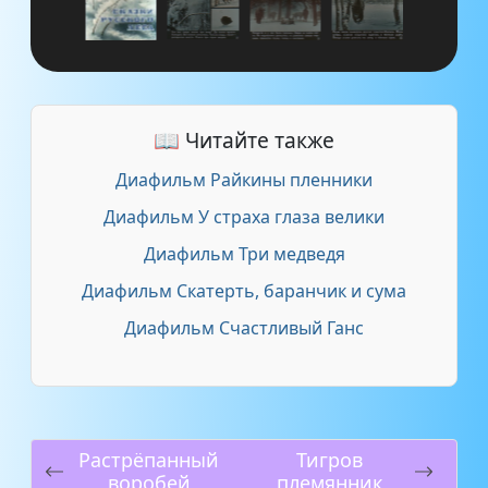
📖 Читайте также
Диафильм Райкины пленники
Диафильм У страха глаза велики
Диафильм Три медведя
Диафильм Скатерть, баранчик и сума
Диафильм Счастливый Ганс
Растрёпанный
Тигров
воробей
племянник