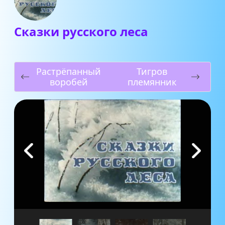
Сказки русского леса
Растрёпанный
Тигров
воробей
племянник