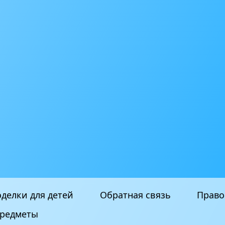
делки для детей
Обратная связь
Право
редметы