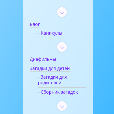
Блог
- Каникулы
Диафильмы
Загадки для детей
- Загадки для
родителей
- Сборник загадок