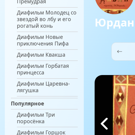
Премудрая
Диафильм Молодец со
Юрдан
звездой во лбу и его
рогатый конь
Диафильм Новые
приключения Пифа
Диафильм Квакша
Диафильм Горбатая
принцесса
Диафильм Царевна-
лягушка
Популярное
Диафильм Три
поросёнка
Диафильм Горшок