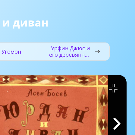
 и диван
Урфин Джюс и
Угомон
его деревянные
солдаты