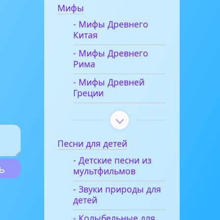
Мифы
- Мифы Древнего
Китая
- Мифы Древнего
Рима
- Мифы Древней
Греции
Песни для детей
- Детские песни из
мультфильмов
- Звуки природы для
детей
- Колыбельные для