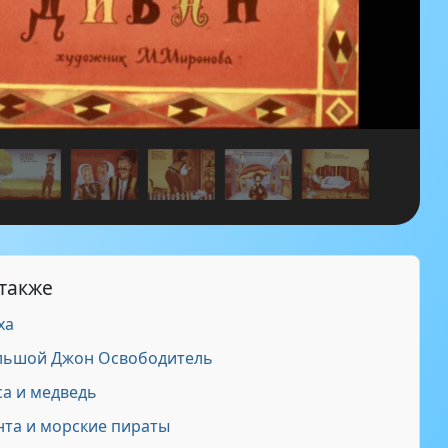
 также
ха
льшой Джон Освободитель
а и медведь
та и морские пираты