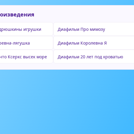
роизведения
дрюшкины игрушки
Диафильм Про мимозу
ревна-лягушка
Диафильм Королевна Я
что Ксеркс высек море
Диафильм 20 лет под кроватью