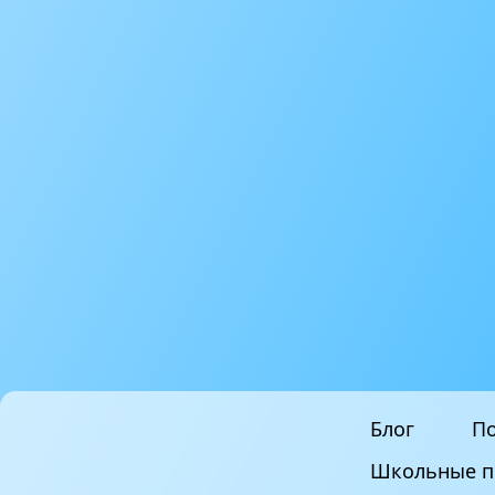
Блог
По
Школьные п