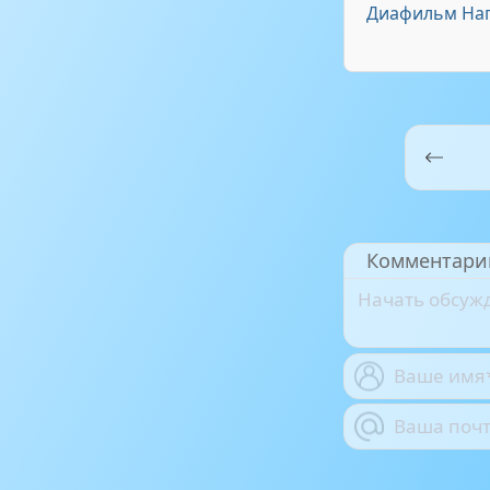
Диафильм Наг
Комментари