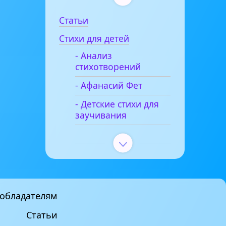
Статьи
Стихи для детей
- Анализ
стихотворений
- Афанасий Фет
- Детские стихи для
заучивания
обладателям
Статьи