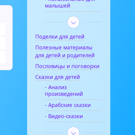
малышей
Поделки для детей
Полезные материалы
для детей и родителей
Пословицы и поговорки
Сказки для детей
- Анализ
произведений
- Арабские сказки
- Видео-сказки