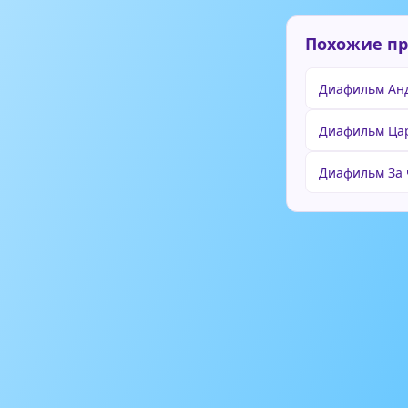
Похожие п
Диафильм Ан
Диафильм Ца
Диафильм За 