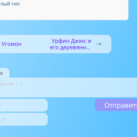
лый тип
Урфин Джюс и
Угомон
его деревянные
солдаты
и