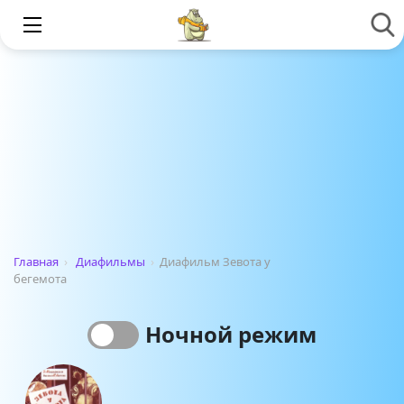
Главная
›
Диафильмы
›
Диафильм Зевота у
бегемота
Ночной режим