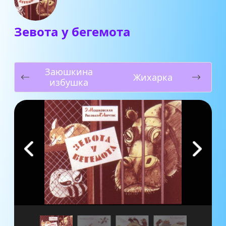
Зевота у бегемота
Заюшкина
Жихарка
избушка