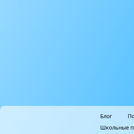
Блог
По
Школьные п