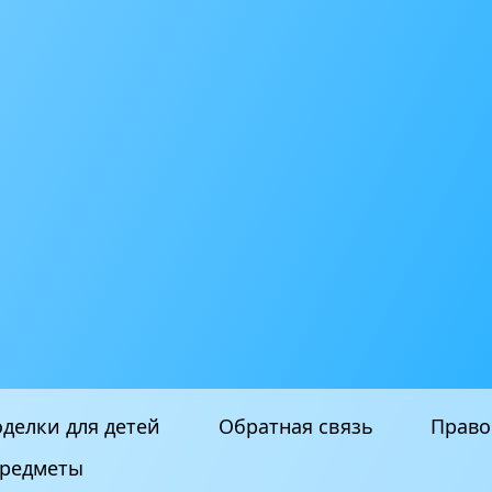
делки для детей
Обратная связь
Право
редметы