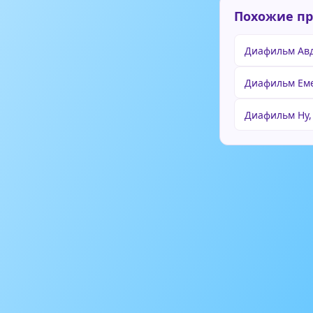
Похожие п
Диафильм Авд
Диафильм Еме
Диафильм Ну, 