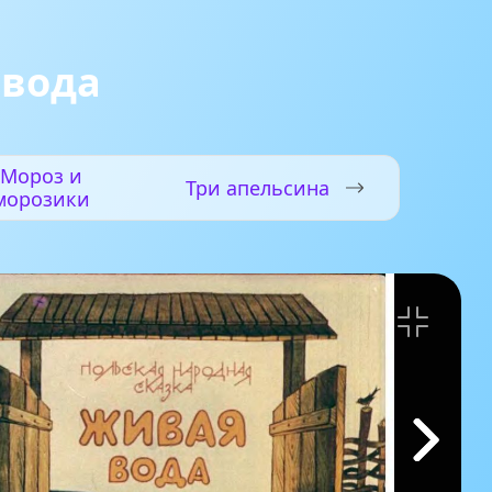
 вода
Мороз и
Три апельсина
морозики