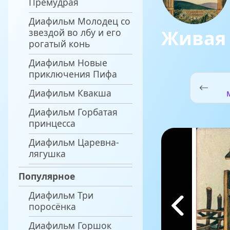
Премудрая
Диафильм Молодец со
Живая
звездой во лбу и его
рогатый конь
Диафильм Новые
приключения Пифа
Диафильм Квакша
Диафильм Горбатая
принцесса
Диафильм Царевна-
лягушка
Популярное
Диафильм Три
поросёнка
Диафильм Горшок