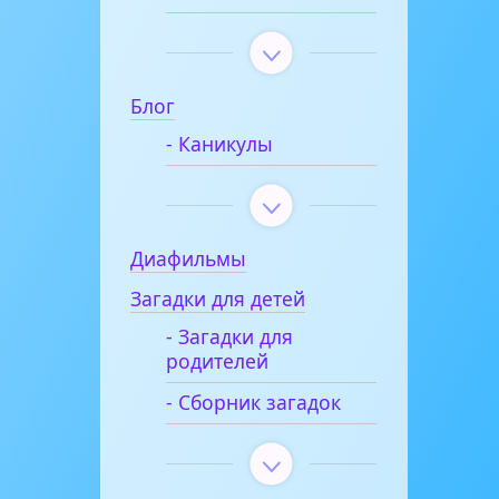
Блог
- Каникулы
Диафильмы
Загадки для детей
- Загадки для
родителей
- Сборник загадок