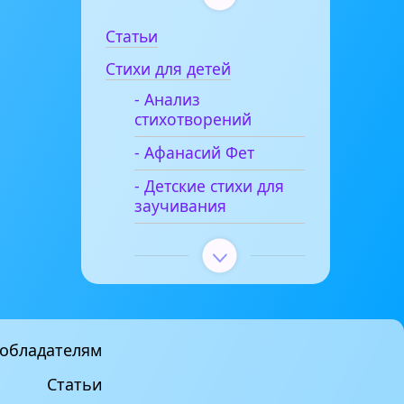
Статьи
Стихи для детей
- Анализ
стихотворений
- Афанасий Фет
- Детские стихи для
заучивания
обладателям
Статьи