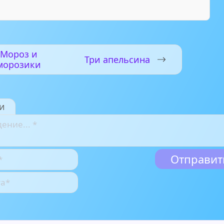
Мороз и
Три апельсина
морозики
и