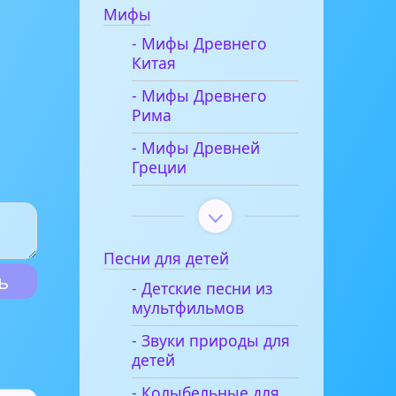
Мифы
- Мифы Древнего
Китая
- Мифы Древнего
Рима
- Мифы Древней
Греции
Песни для детей
- Детские песни из
мультфильмов
- Звуки природы для
детей
- Колыбельные для