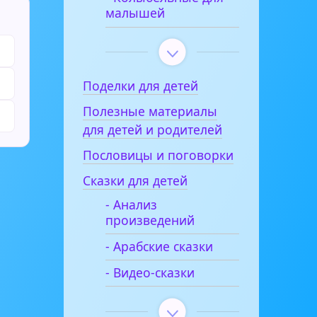
малышей
Поделки для детей
Полезные материалы
для детей и родителей
Пословицы и поговорки
Сказки для детей
- Анализ
произведений
- Арабские сказки
- Видео-сказки