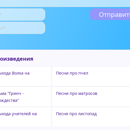
роизведения
ыхода Волка на
Песни про пчел
ма “Гринч -
Песни про матросов
ождества”
ыхода учителей на
Песня про листопад