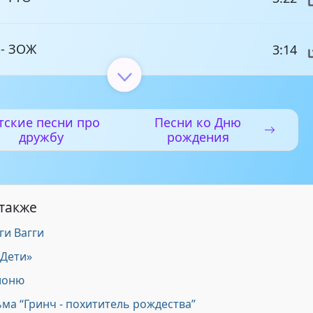
 - ЗОЖ
3:14
 - Физкультурник
1:31
тские песни про
Песни ко Дню
дружбу
рождения
- Мы знаем, это трудно
1:22
- Движение - это жизнь
4:06
 также
ги Вагги
 - Спортивные частушки
9:16
 Дети»
лоню
ма “Гринч - похититель рождества”