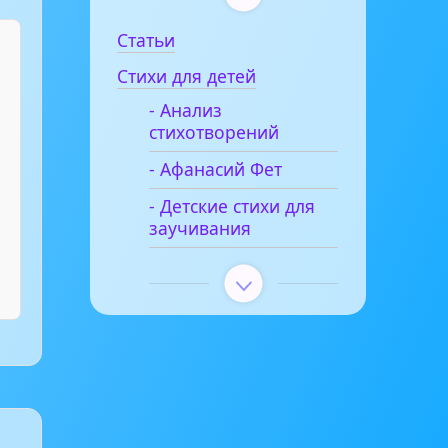
Статьи
Стихи для детей
- Анализ
стихотворений
- Афанасий Фет
- Детские стихи для
заучивания