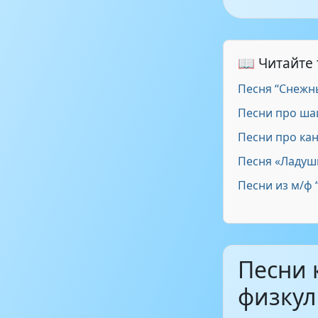
Клоун Плюх
📖 Читайте
Песня “Снежн
Клоун Плюх 
Песни про ш
Песни про ка
Клоун Плюх 
Песня «Ладуш
Песни из м/ф 
Клоун Плюх
Песни 
физкул