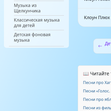
Музыка из
Щелкунчика
Клоун Плюх
Классическая музыка
для детей
Детская фоновая
Клоун Плюх
музыка
Де
Клоун Плюх 
Клоун Плюх 
📖 Читайте
Песни про Хаг
Клоун Плюх
Песни «Голос.
Песни про яб
Песни из филь