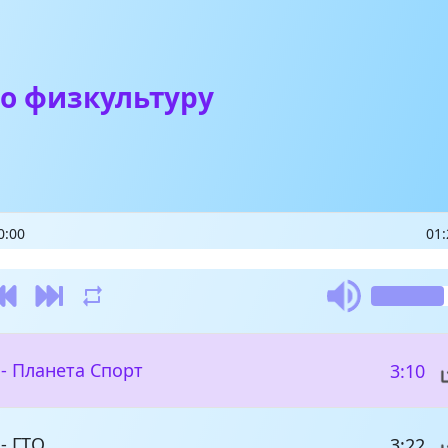
о физкультуру
0:00
01:
- Планета Спорт
3:10
- ГТО
3:22