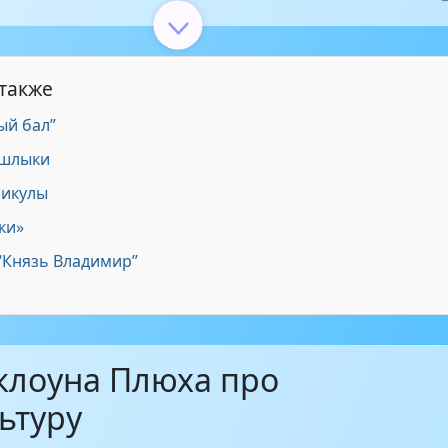
 - Физкультурник
1:31
 также
ый бал”
- Мы знаем, это трудно
1:22
ашлыки
никулы
- Движение - это жизнь
4:06
ки»
“Князь Владимир”
 - Спортивные частушки
9:16
клоуна Плюха про
ьтуру