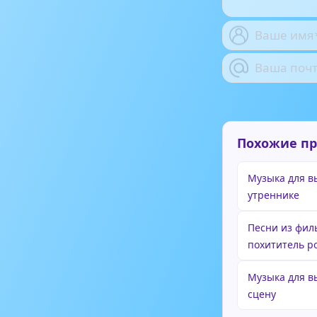
Похожие п
Музыка для в
утреннике
Песни из филь
похититель р
Музыка для в
сцену