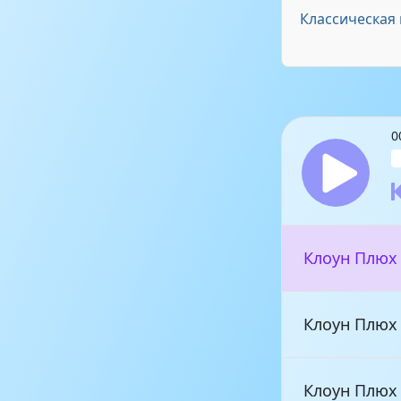
Классическая 
0
Клоун Плюх 
Клоун Плюх 
Клоун Плюх