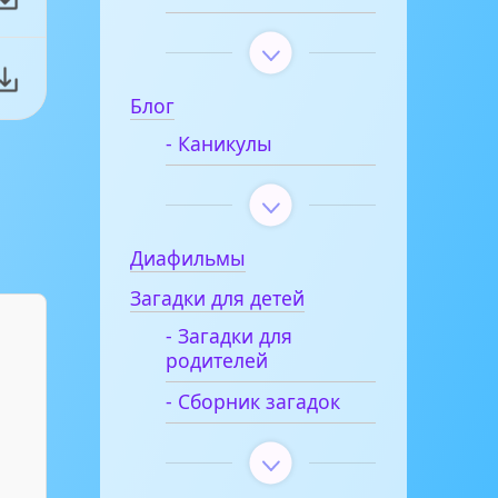
Блог
- Каникулы
Диафильмы
Загадки для детей
- Загадки для
родителей
- Сборник загадок