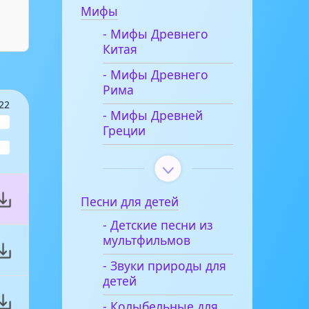
Мифы
- Мифы Древнего
Китая
- Мифы Древнего
Рима
22
- Мифы Древней
Греции
Песни для детей
- Детские песни из
мультфильмов
- Звуки природы для
детей
- Колыбельные для