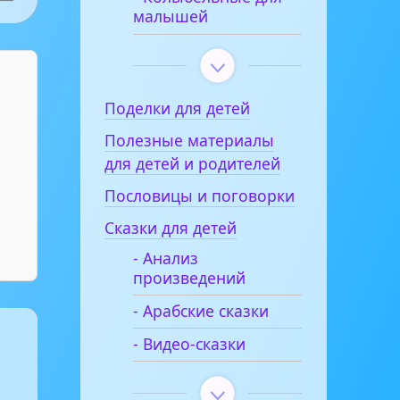
малышей
Поделки для детей
Полезные материалы
для детей и родителей
Пословицы и поговорки
Сказки для детей
- Анализ
произведений
- Арабские сказки
- Видео-сказки