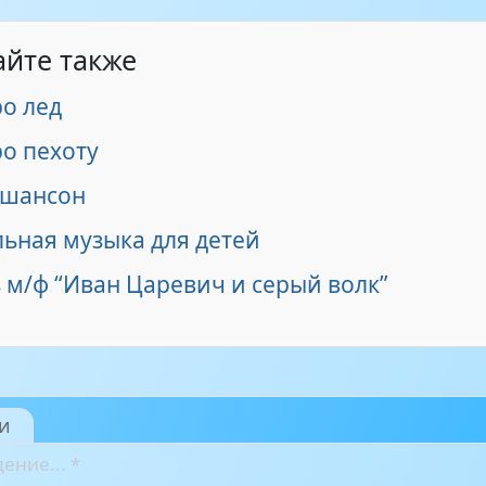
айте также
ро лед
о пехоту
 шансон
ьная музыка для детей
 м/ф “Иван Царевич и серый волк”
и