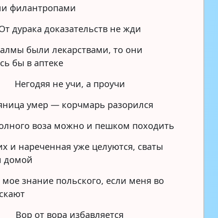
ли филантропами
От дурака доказательств не жди
салмы были лекарствами, то они
сь бы в аптеке
Негодяя не учи, а проучи
яница умер — корчмарь разорился
олного воза можно и пешком походить
их и нареченная уже целуются, сваты
и домой
 мое знание польского, если меня во
ускают
Вор от вора избавляется