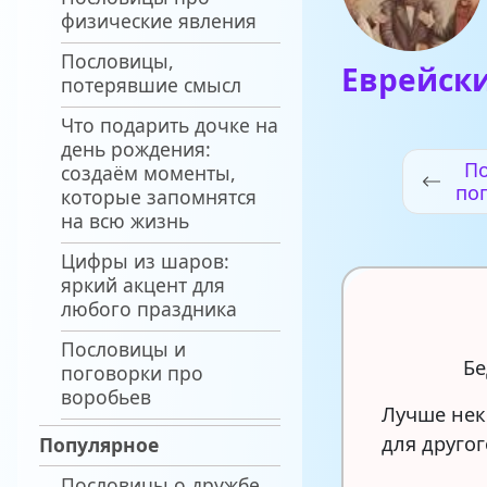
физические явления
Пословицы,
Еврейск
потерявшие смысл
Что подарить дочке на
день рождения:
П
создаём моменты,
по
которые запомнятся
на всю жизнь
Цифры из шаров:
яркий акцент для
любого праздника
Пословицы и
Бе
поговорки про
воробьев
Лучше нек
для другог
Популярное
Пословицы о дружбе