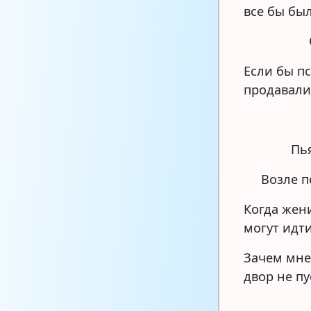
все бы бы
Если бы п
продавали
Пь
Возле п
Когда жен
могут идт
Зачем мне
двор не п