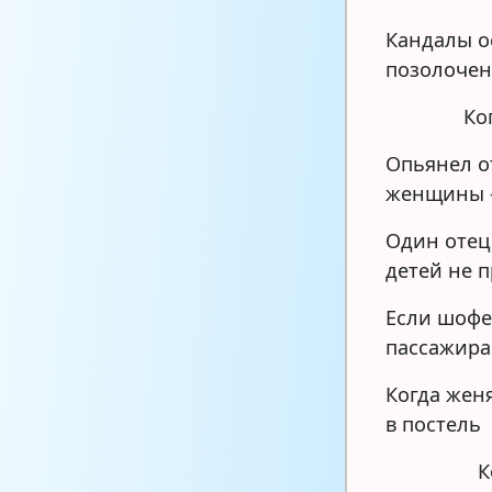
Кандалы о
позолоче
Ко
Опьянел о
женщины 
Один отец
детей не 
Если шофе
пассажира
Когда жен
в постель
К