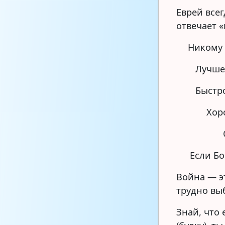
Еврей всег
отвечает 
Никому 
Лучше
Быстро
Хор
Если Бо
Война — э
трудно вы
Знай, что