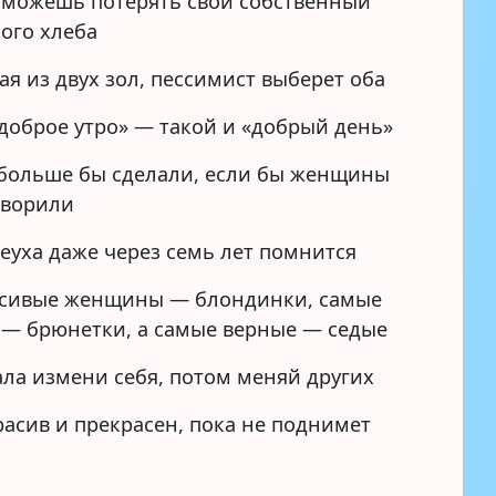
ты можешь потерять свой собственный
ного хлеба
я из двух зол, пессимист выберет оба
«доброе утро» — такой и «добрый день»
ольше бы сделали, если бы женщины
оворили
еуха даже через семь лет помнится
асивые женщины — блондинки, самые
 — брюнетки, а самые верные — седые
ла измени себя, потом меняй других
расив и прекрасен, пока не поднимет