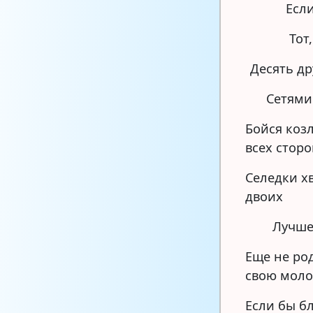
Если
Тот
Десять др
Сетями
Бойся козл
всех стор
Селедки хв
двоих
Лучше
Еще не ро
свою моло
Если бы б