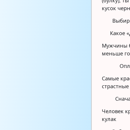
(булку), 
кусок чер
Выбира
Какое 
Мужчины б
меньше г
Опл
Самые кр
страстные
Снача
Человек к
кулак