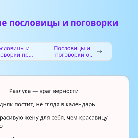
ие пословицы и поговорки
ословицы и
Пословицы и
говорки про
поговорки о
осень
природе
Разлука — враг верности
дняк постит, не глядя в календарь
расивую жену для себя, чем красавицу
о