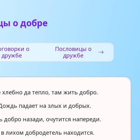
цы о добре
оговорки о
Пословицы о
дружбе
дружбе
е хлебно да тепло, там жить добро.
Дождь падает на злых и добрых.
ь добро назади, очутится напереди.
 в лихом добродетель находится.