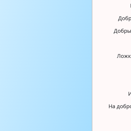
Добр
Добры
Ложк
И
На добро