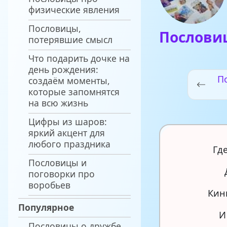
физические явления
Пословицы,
Послови
потерявшие смысл
Что подарить дочке на
день рождения:
П
создаём моменты,
которые запомнятся
на всю жизнь
Цифры из шаров:
яркий акцент для
любого праздника
Гд
Пословицы и
поговорки про
воробьев
Кин
Популярное
И
Пословицы о дружбе