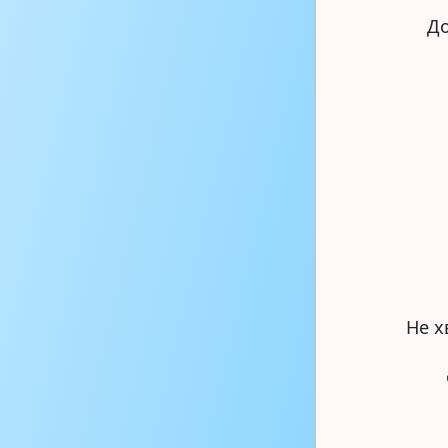
До
Не х