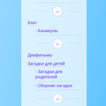
Блог
- Каникулы
Диафильмы
Загадки для детей
- Загадки для
родителей
- Сборник загадок