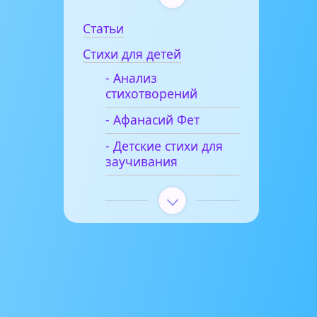
Статьи
Стихи для детей
- Анализ
стихотворений
- Афанасий Фет
- Детские стихи для
заучивания