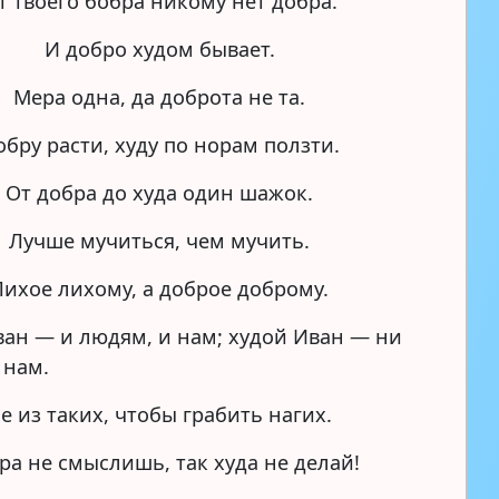
т твоего бобра никому нет добра.
И добро худом бывает.
Мера одна, да доброта не та.
обру расти, худу по норам ползти.
От добра до худа один шажок.
Лучше мучиться, чем мучить.
Лихое лихому, а доброе доброму.
ан — и людям, и нам; худой Иван — ни
 нам.
е из таких, чтобы грабить нагих.
ра не смыслишь, так худа не делай!