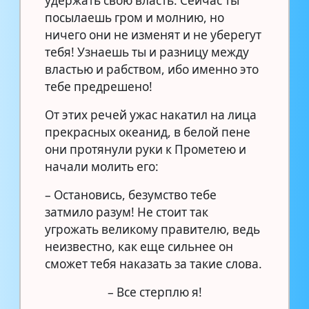
удержать свою власть. Сейчас ты
посылаешь гром и молнию, но
ничего они не изменят и не уберегут
тебя! Узнаешь ты и разницу между
властью и рабством, ибо именно это
тебе предрешено!
От этих речей ужас накатил на лица
прекрасных океанид, в белой пене
они протянули руки к Прометею и
начали молить его:
– Остановись, безумство тебе
затмило разум! Не стоит так
угрожать великому правителю, ведь
неизвестно, как еще сильнее он
сможет тебя наказать за такие слова.
– Все стерплю я!