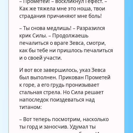
– Прометей! – воскликнул Гефест. –
Как же тяжела мне это ноша, твои
страдания причиняют мне боль!
– Ты снова медлишь! – Разразился
крик Силы. – Продолжаешь
печалиться о враге Зевса, смотри,
как бы тебе ни пришлось печалиться
и о своей участи.
И вот все завершилось, указ Зевса
был выполнен. Прикован Прометей
к горе, а его грудь пронизывает
стальная стрела. Но Сила решает
напоследок поиздеваться над
титаном:
– Вот теперь посмотрим, насколько
ты горд и заносчив. Удумал ты