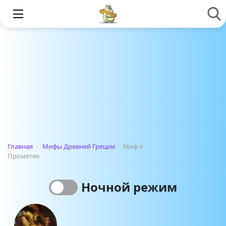
Главная
›
Мифы Древней Греции
›
Миф о
Прометее
Ночной режим