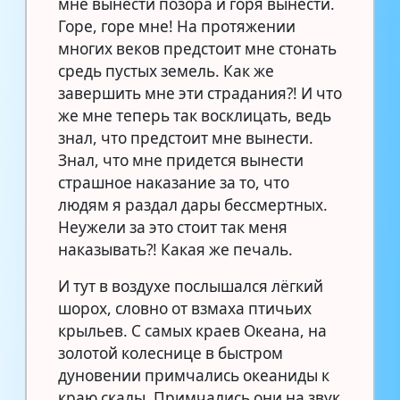
мне вынести позора и горя вынести.
Горе, горе мне! На протяжении
многих веков предстоит мне стонать
средь пустых земель. Как же
завершить мне эти страдания?! И что
же мне теперь так восклицать, ведь
знал, что предстоит мне вынести.
Знал, что мне придется вынести
страшное наказание за то, что
людям я раздал дары бессмертных.
Неужели за это стоит так меня
наказывать?! Какая же печаль.
И тут в воздухе послышался лёгкий
шорох, словно от взмаха птичьих
крыльев. С самых краев Океана, на
золотой колеснице в быстром
дуновении примчались океаниды к
краю скалы. Примчались они на звук