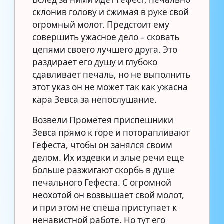
склонив голову и сжимая в руке свой
огромный молот. Предстоит ему
совершить ужасное дело – сковать
цепями своего лучшего друга. Это
раздирает его душу и глубоко
сдавливает печаль, но не выполнить
этот указ он не может так как ужасна
кара Зевса за непослушание.
Возвели Прометея приспешники
Зевса прямо к горе и поторапливают
Гефеста, чтобы он занялся своим
делом. Их издевки и злые речи еще
больше разжигают скорбь в душе
печального Гефеста. С огромной
неохотой он возвышает свой молот,
и при этом не спеша приступает к
ненавистной работе. Но тут его