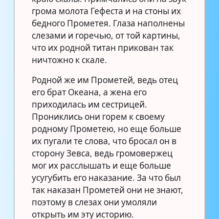
грома молота Гефеста и на стоны их
бедного Прометея. Глаза наполнены
слезами и горечью, от той картины,
что их родной титан прикован так
ничтожно к скале.
Родной же им Прометей, ведь отец
его брат Океана, а жена его
приходилась им сестрицей.
Прониклись они горем к своему
родному Прометею, но еще больше
их пугали те слова, что бросал он в
сторону Зевса, ведь громовержец
мог их расслышать и еще больше
усугубить его наказание. За что был
так наказан Прометей они не знают,
поэтому в слезах они умоляли
открыть им эту историю.