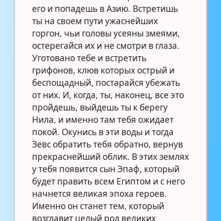
его и попадешь в Азию. Встретишь
ты на своем пути ужаснейших
горгон, чьи головы усеяны змеями,
остерегайся их и не смотри в глаза.
Уготовано тебе и встретить
грифонов, клюв которых острый и
беспощадный, постарайся убежать
от них. И, когда, ты, наконец, все это
пройдешь, выйдешь ты к берегу
Нила, и именно там тебя ожидает
покой. Окунись в эти воды и тогда
Зевс обратить тебя обратно, вернув
прекраснейший облик. В этих землях
у тебя появится сын Эпаф, который
будет править всем Египтом и с него
начнется великая эпоха героев.
Именно он станет тем, который
возглавит целый род великих