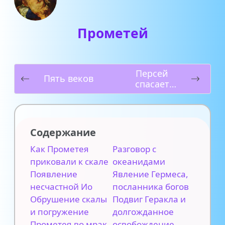
Прометей
Персей
Пять веков
спасает
Андромеду
Содержание
Как Прометея
Разговор с
приковали к скале
океанидами
Появление
Явление Гермеса,
несчастной Ио
посланника богов
Обрушение скалы
Подвиг Геракла и
и погружение
долгожданное
Прометея во мрак
освобождение