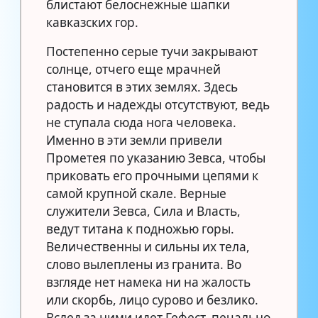
блистают белоснежные шапки
кавказских гор.
Постепенно серые тучи закрывают
солнце, отчего еще мрачней
становится в этих землях. Здесь
радость и надежды отсутствуют, ведь
не ступала сюда нога человека.
Именно в эти земли привели
Прометея по указанию Зевса, чтобы
приковать его прочными цепями к
самой крупной скале. Верные
служители Зевса, Сила и Власть,
ведут титана к подножью горы.
Величественны и сильны их тела,
слово вылеплены из гранита. Во
взгляде нет намека ни на жалость
или скорбь, лицо сурово и безлико.
Вслед за ними идет Гефест, печально