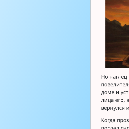
Но наглец
повелител
доме и ус
лица его, 
вернулся 
Когда проз
послал сно