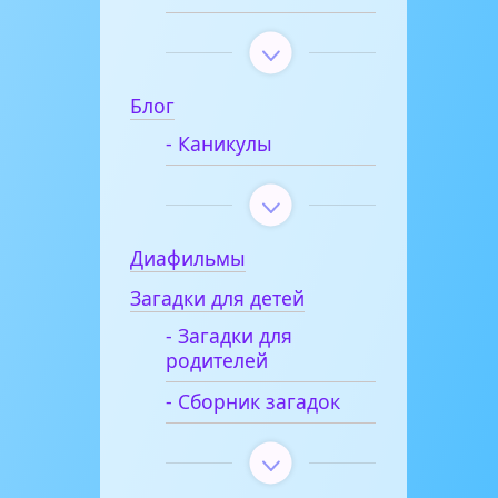
Блог
- Каникулы
Диафильмы
Загадки для детей
- Загадки для
родителей
- Сборник загадок