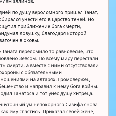
млям эллинов.
 дней по душу вероломного пришел Танат,
бирался унести его в царство теней. Но
 ощутил приближение бога смерти,
ридумал ловушку, благодаря которой
заточен в оковы.
е Таната переломило то равновесие, что
новлено Зевсом. По всему миру перестали
ть смерти, а вместе с ними отсутствовали
охороны с обязательными
ношениями на алтарях. Громовержец
бешенство и направил к нему бога войны.
одил Танатоса и тот унес душу хитреца.
ешуточный ум непокорного Сизифа снова
как ему спастись. Приказал своей жене,