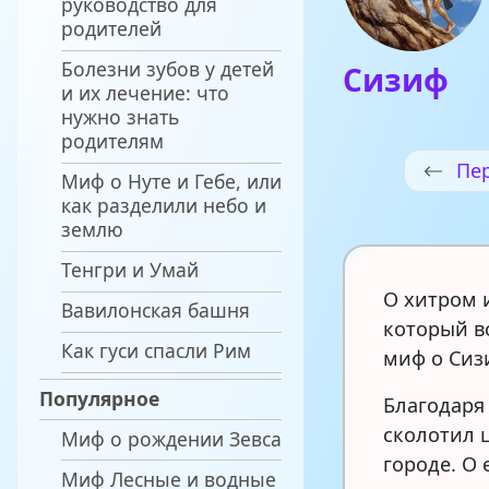
руководство для
родителей
Болезни зубов у детей
Сизиф
и их лечение: что
нужно знать
родителям
Пер
Миф о Нуте и Гебе, или
как разделили небо и
землю
Тенгри и Умай
О хитром 
Вавилонская башня
который в
Как гуси спасли Рим
миф о Сиз
Популярное
Благодаря
сколотил ц
Миф о рождении Зевса
городе. О
Миф Лесные и водные