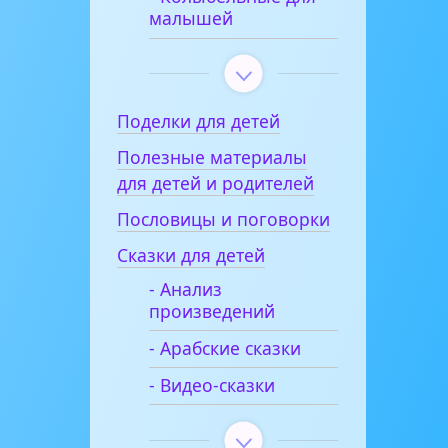
малышей
Поделки для детей
Полезные материалы
для детей и родителей
Пословицы и поговорки
Сказки для детей
- Анализ
произведений
- Арабские сказки
- Видео-сказки