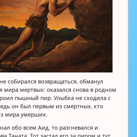
 не собирался возвращаться, обманул
я мира мертвых: оказался снова в родном
троил пышный пир. Улыбка не сходила с
ведь он был первым из смертных, кто
из мира умерших.
нал обо всем Аид, то разгневался и
ва Таната. Тот застал его за пиром и тут