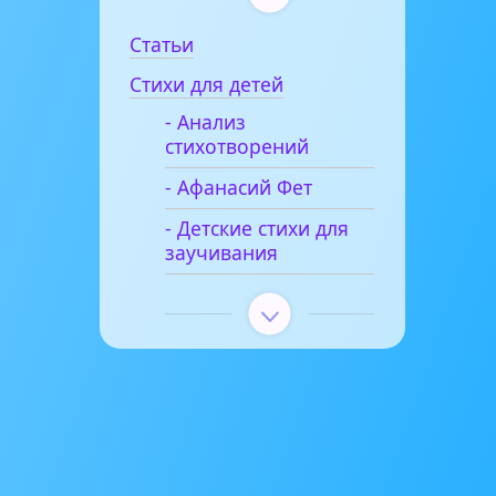
Статьи
Стихи для детей
- Анализ
стихотворений
- Афанасий Фет
- Детские стихи для
заучивания