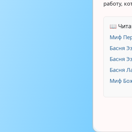
работу, ко
📖 Чита
Миф Пер
Басня Э
Басня Э
Басня Л
Миф Бо