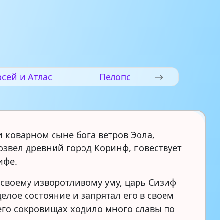
сей и Атлас
Пелопс
и коварном сыне бога ветров Эола,
озвел древний город Коринф, повествует
ифе.
 своему изворотливому уму, царь Сизиф
елое состояние и запрятал его в своем
 его сокровищах ходило много славы по