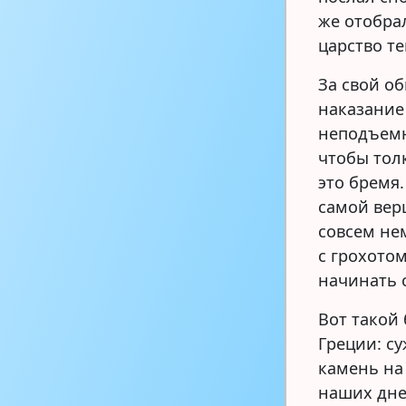
же отобрал
царство те
За свой о
наказание
неподъемн
чтобы толк
это бремя.
самой вер
совсем не
с грохотом
начинать 
Вот такой
Греции: с
камень на
наших дне