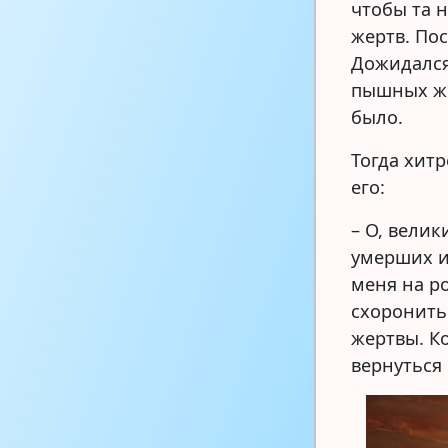
чтобы та 
жертв. По
Дожидался
пышных же
было.
Тогда хит
его:
– О, велик
умерших и
меня на р
схоронить
жертвы. Ко
вернуться 