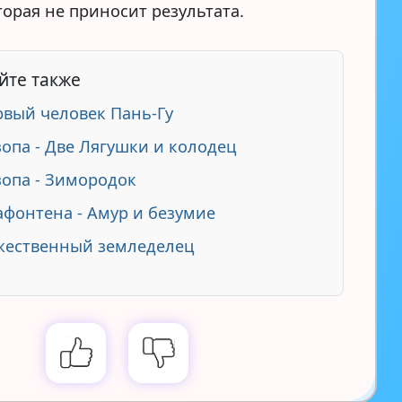
торая не приносит результата.
йте также
вый человек Пань-Гу
зопа - Две Лягушки и колодец
зопа - Зимородок
афонтена - Амур и безумие
жественный земледелец