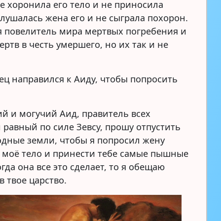
не хоронила его тело и не приносила
слушалась жена его и не сыграла похорон.
 повелитель мира мертвых погребения и
ртв в честь умершего, но их так и не
рец направился к Аиду, чтобы попросить
ий и могучий Аид, правитель всех
 равный по силе Зевсу, прошу отпустить
одные земли, чтобы я попросил жену
 моё тело и принести тебе самые пышные
гда она все это сделает, то я обещаю
в твое царство.