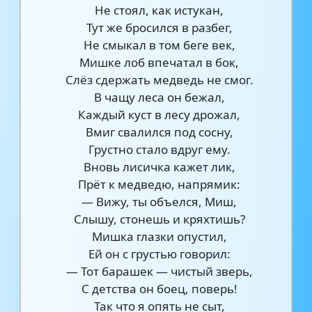
Не стоял, как истукан,
Тут же бросился в разбег,
Не смыкал в том беге век,
Мишке лоб впечатал в бок,
Слёз сдержать медведь не смог.
В чащу леса он бежал,
Каждый куст в лесу дрожал,
Вмиг свалился под сосну,
Грустно стало вдруг ему.
Вновь лисичка кажет лик,
Прёт к медведю, напрямик:
— Вижу, ты объелся, Миш,
Слышу, стонешь и кряхтишь?
Мишка глазки опустил,
Ей он с грустью говорил:
— Тот барашек — чистый зверь,
С детства он боец, поверь!
Так что я опять не сыт,