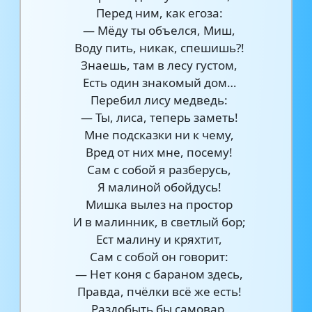
Перед ним, как егоза:
— Мёду ты объелся, Миш,
Воду пить, никак, спешишь?!
Знаешь, там в лесу густом,
Есть один знакомый дом…
Перебил лису медведь:
— Ты, лиса, теперь заметь!
Мне подсказки ни к чему,
Вред от них мне, посему!
Сам с собой я разберусь,
Я малиной обойдусь!
Мишка вылез на простор
И в малинник, в светлый бор;
Ест малину и кряхтит,
Сам с собой он говорит:
— Нет коня с бараном здесь,
Правда, пчёлки всё же есть!
Раздобыть бы самовар,