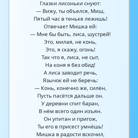
Глазки лисоньки снуют:
— Вижу, ты объелся, Миш,
Пятый час в теньке лежишь!
Отвечает Мишка ей:
— Мне бы быть, лиса, шустрей!
Это, милая, не конь,
Это, я скажу, огонь!
Так что я, лиса, не сыт,
На коня я без обид!
А лиса заводит речь,
Язычок ей не беречь:
— Конь, конечно же, силён,
Пусть пасётся дальше он.
У деревни спит баран,
В нём всего один изъян.
Он упитан и пригож,
Ты его в присест умнёшь!
Мишка в радости вскочил,