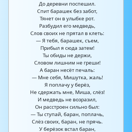
До деревни поспешил.
Спит барашек без забот,
Тянет он в улыбке рот.
Разбудил его медведь,
Слов своих не прятал в клеть:
— Я тебя, барашек, съем,
Прибыл я сюда затем!
Ты обиды не держи,
Словом лишним не греши!
А баран несёт печаль:
— Мне себя, Мишутка, жаль!
Я поплачу у берёз,
Не сдержать мне, Миша, слёз!
И медведь не возразил,
Он расстроен сильно был:
— Ты ступай, баран, поплачь,
Слёз своих, баран, не прячь.
У берёзок встал баран,