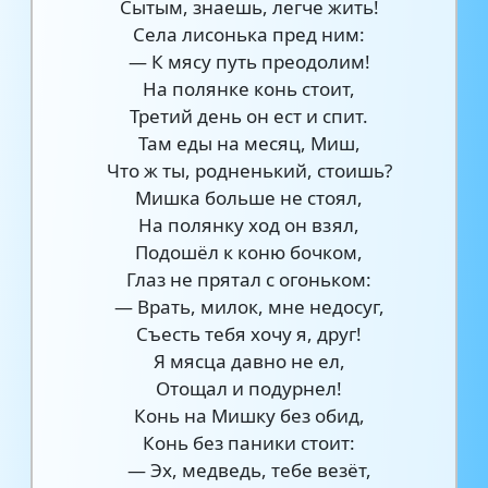
Сытым, знаешь, легче жить!
Села лисонька пред ним:
— К мясу путь преодолим!
На полянке конь стоит,
Третий день он ест и спит.
Там еды на месяц, Миш,
Что ж ты, родненький, стоишь?
Мишка больше не стоял,
На полянку ход он взял,
Подошёл к коню бочком,
Глаз не прятал с огоньком:
— Врать, милок, мне недосуг,
Съесть тебя хочу я, друг!
Я мясца давно не ел,
Отощал и подурнел!
Конь на Мишку без обид,
Конь без паники стоит:
— Эх, медведь, тебе везёт,