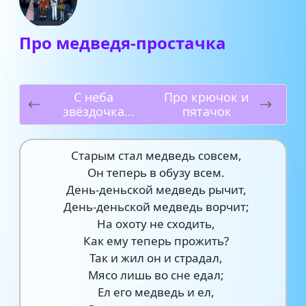
Про медведя-простачка
С неба
Про крючок и
звёздочка
пятачок
упала
Старым стал медведь совсем,
Он теперь в обузу всем.
День-деньской медведь рычит,
День-деньской медведь ворчит;
На охоту не сходить,
Как ему теперь прожить?
Так и жил он и страдал,
Мясо лишь во сне едал;
Ел его медведь и ел,