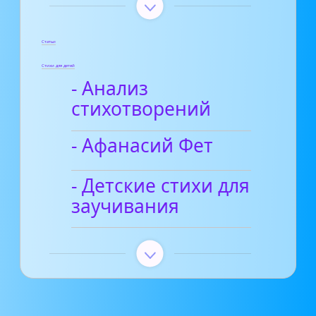
Статьи
Стихи для детей
- Анализ
стихотворений
- Афанасий Фет
- Детские стихи для
заучивания