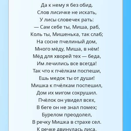
Да к нему я без обид.
Слов лисичке не искать,
У лисы словечек рать:
— Сам себе ты, Миша, раб,
Коль ты, Мишенька, так слаб;
На сосне пчелиный дом,
Много мёду, Миша, в нём!
Мёд для хворей тех — беда,
Им лечились все всегда!
Так что к пчёлкам поспеши,
Ешь медок ты от души!
Мишка к пчёлкам поспешил,
Дом их мигом сокрушил.
Пчёлок он увидел всех,
В беге он не знал помех;
Бурелом преодолел,
В речку Мишка в страхе сел.
К речке двинулась лиса,