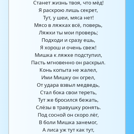
Станет жизнь твоя, что мёд!
Я раскрою лишь секрет,
Тут, у шеи, мяса нет!
Мясо в ляжках всё, поверь,
Ляжки ты мои проверь;
Подходи и сразу ешь,
Я хорош и очень свеж!
Мишка к ляжке подступил,
Пасть мгновенно он раскрыл.
Конь копыта не жалел,
Ими Мишку он огрел,
От удара взвыл медведь,
Стал бока свои тереть,
Тут же бросился бежать,
Слёзы в травушку ронять.
Под сосной он скоро лёг,
В боли Мишка занемог,
А лиса уж тут как тут,