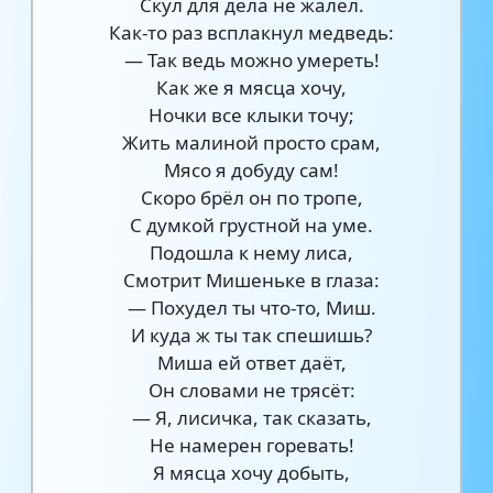
Скул для дела не жалел.
Как-то раз всплакнул медведь:
— Так ведь можно умереть!
Как же я мясца хочу,
Ночки все клыки точу;
Жить малиной просто срам,
Мясо я добуду сам!
Скоро брёл он по тропе,
С думкой грустной на уме.
Подошла к нему лиса,
Смотрит Мишеньке в глаза:
— Похудел ты что-то, Миш.
И куда ж ты так спешишь?
Миша ей ответ даёт,
Он словами не трясёт:
— Я, лисичка, так сказать,
Не намерен горевать!
Я мясца хочу добыть,