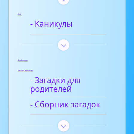
Блог
- Каникулы
Диафильмы
Загадки для детей
- Загадки для
родителей
- Сборник загадок