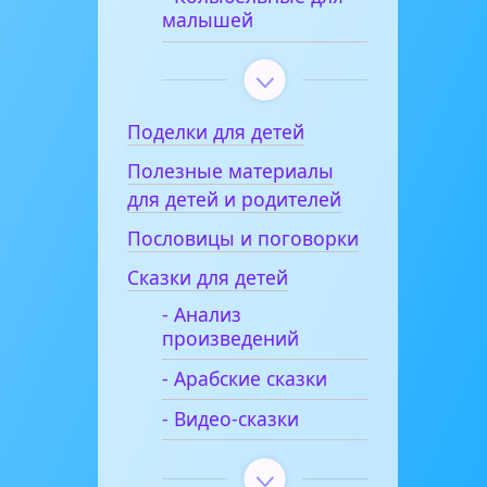
малышей
Поделки для детей
Полезные материалы
для детей и родителей
Пословицы и поговорки
Сказки для детей
- Анализ
произведений
- Арабские сказки
- Видео-сказки