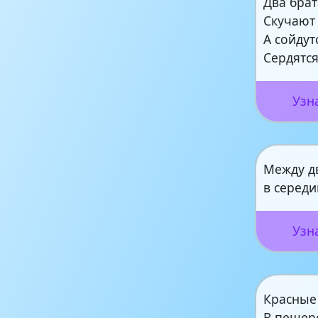
Два брат
Скучают 
А сойдут
Сердятся
Узн
Между дв
в середи
Узн
Красные
В пещер