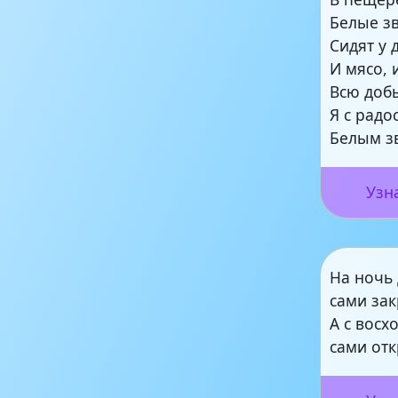
Белые з
Сидят у 
И мясо, 
Всю доб
Я с радо
Белым з
Узн
На ночь
сами за
А с восх
сами от