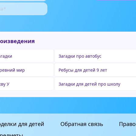
роизведения
агадки
Загадки про автобус
древний мир
Ребусы для детей 9 лет
кву У
Загадки для детей про школу
делки для детей
Обратная связь
Право
редметы