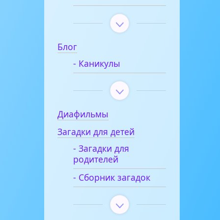
Блог
- Каникулы
Диафильмы
Загадки для детей
- Загадки для
родителей
- Сборник загадок