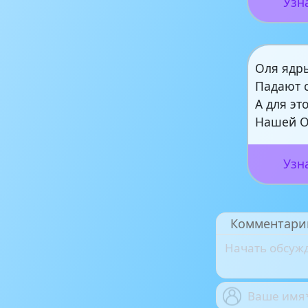
Узн
Оля ядр
Падают 
А для эт
Нашей 
Узн
Комментари