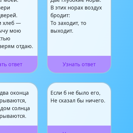
вери
В этих норах воздух
дверей.
бродит:
и хлеб —
То заходит, то
ычу мою
выходит.
стью
верям отдаю.
ать ответ
Узнать ответ
 два оконца
Если б не было его,
крываются,
Не сказал бы ничего.
одом солнца
крываются.