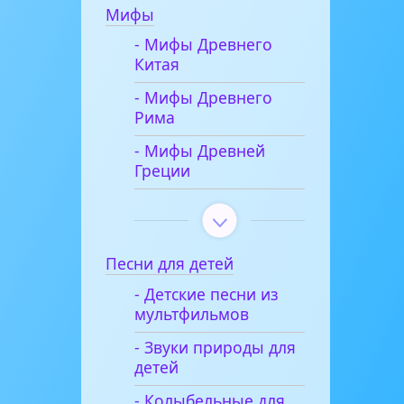
Мифы
- Мифы Древнего
Китая
- Мифы Древнего
Рима
- Мифы Древней
Греции
Песни для детей
- Детские песни из
мультфильмов
- Звуки природы для
детей
- Колыбельные для