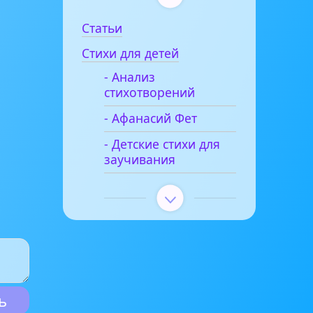
Статьи
Стихи для детей
- Анализ
стихотворений
- Афанасий Фет
- Детские стихи для
заучивания