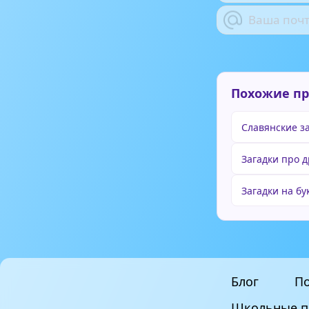
Похожие п
Славянские з
Загадки про 
Загадки на бу
Блог
По
Школьные п