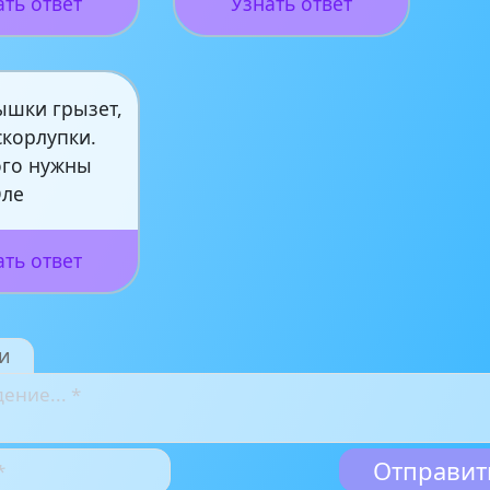
ать ответ
Узнать ответ
ышки грызет,
скорлупки.
ого нужны
Оле
ать ответ
и