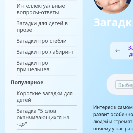
Интеллектуальные
вопросы-ответы
Загадк
Загадки для детей в
прозе
Загадки про стебли
З
Загадки про лабиринт
д
Загадки про
пришельцев
Популярное
Выбе
Короткие загадки для
детей
Интерес к самому
Загадка "5 слов
развит особенно
оканчивающихся на
людей и стремятс
-цо"
почему у нас ра