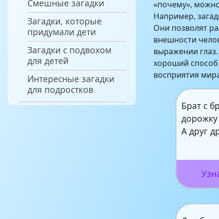
Смешные загадки
«почему», можно
Например, загад
Загадки, которые
Они позволят ра
придумали дети
внешности челов
Загадки с подвохом
выражении глаз.
для детей
хороший способ
восприятия мира
Интересные загадки
для подростков
Брат с б
дорожку 
А друг д
Узн