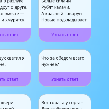
а в разлуке
Белые силачи
друг о друге,
Рубят калачи,
ся вместе —
А красный говорун
 и хмурятся.
Новые подкладывает.
ать ответ
Узнать ответ
ух светил я
Что за обедом всего
не.
нужнее?
ать ответ
Узнать ответ
 двери
Вот гора, а у горы –
е моей.
Две глубокие норы.