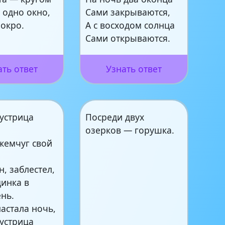
 одно окно,
Сами закрываются,
мокро.
А с восходом солнца
Сами открываются.
ать ответ
Узнать ответ
 устрица
Посреди двух
,
озерков — горушка.
жемчуг свой
н, заблестел,
динка в
нь.
настала ночь,
 устрица