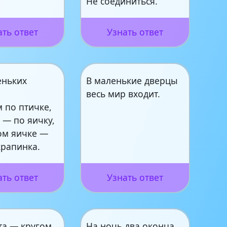
Не соединиться.
ать ответ
Узнать ответ
еньких
В маленькие дверцы
весь мир входит.
 по птичке,
 — по яичку,
ом яичке —
крапинка.
ать ответ
Узнать ответ
та — кругом
На ночь два оконца