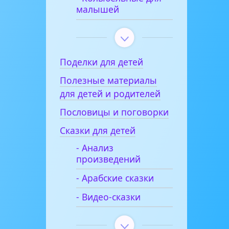
малышей
Поделки для детей
Полезные материалы
для детей и родителей
Пословицы и поговорки
Сказки для детей
- Анализ
произведений
- Арабские сказки
- Видео-сказки