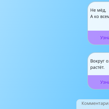
Не мёд,
А ко все
Узн
Вокруг 
растёт.
Узн
Комментари