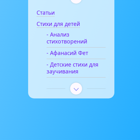
Статьи
Стихи для детей
- Анализ
стихотворений
- Афанасий Фет
- Детские стихи для
заучивания