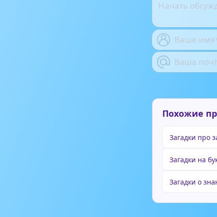
Похожие п
Загадки про 
Загадки на бу
Загадки о зна