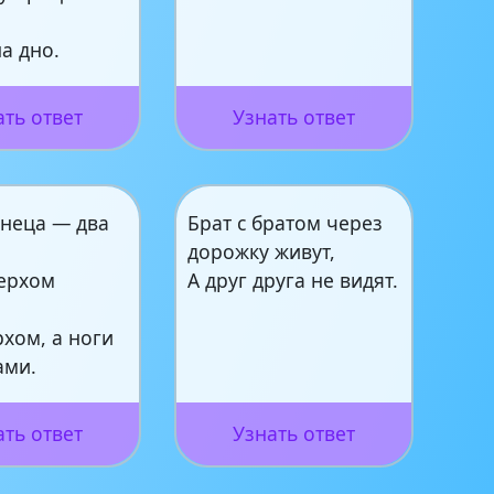
а дно.
ать ответ
Узнать ответ
знеца — два
Брат с братом через
дорожку живут,
верхом
А друг друга не видят.
хом, а ноги
ами.
ать ответ
Узнать ответ