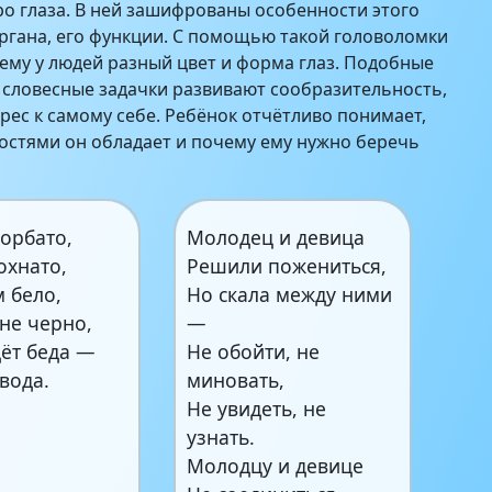
про глаза. В ней зашифрованы особенности этого
ргана, его функции. С помощью такой головоломки
чему у людей разный цвет и форма глаз. Подобные
словесные задачки развивают сообразительность,
ес к самому себе. Ребёнок отчётливо понимает,
стями он обладает и почему ему нужно беречь
горбато,
Молодец и девица
охнато,
Решили пожениться,
 бело,
Но скала между ними
не черно,
—
дёт беда —
Не обойти, не
вода.
миновать,
Не увидеть, не
узнать.
Молодцу и девице