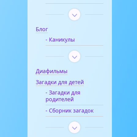
Блог
- Каникулы
Диафильмы
Загадки для детей
- Загадки для
родителей
- Сборник загадок