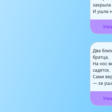
закрыла
И ушла н
Узн
Два бли
братца,
На нос 
садятся,
Сами вер
— за уш
Узн