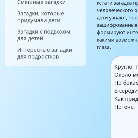
Смешные загадки
кстати загадка 
человеческого о
Загадки, которые
дети узнают, по
придумали дети
зашифрованные 
Загадки с подвохом
формируют интер
для детей
какими возможно
глаза.
Интересные загадки
для подростков
Кругло, 
Около м
По бокам
В середи
Как при
Потечёт 