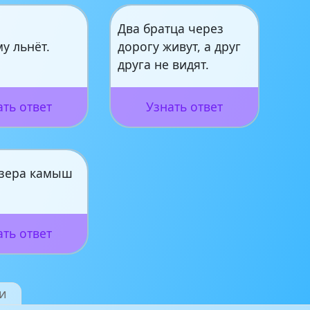
Два братца через
му льнёт.
дорогу живут, а друг
друга не видят.
ать ответ
Узнать ответ
озера камыш
ать ответ
и