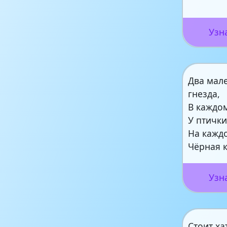
Узн
Два мал
гнезда,
В каждом
У птички
На кажд
Чёрная 
Узн
Стоит ха