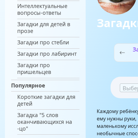
Интеллектуальные
вопросы-ответы
Загадк
Загадки для детей в
прозе
Загадки про стебли
З
Загадки про лабиринт
Загадки про
пришельцев
Популярное
Выбе
Короткие загадки для
детей
Каждому ребёнку
Загадка "5 слов
ему нужны руки, 
оканчивающихся на
маленькому исс
-цо"
необычные спосо