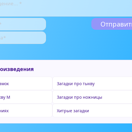
роизведения
замок
Загадки про тыкву
кву М
Загадки про ножницы
ниях
Хитрые загадки