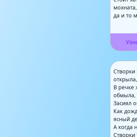
мохната,
да и то 
Узн
Створки
открыла
В речке 
обмыла,
Засиял о
Как дож
ясный де
А когда 
Створки