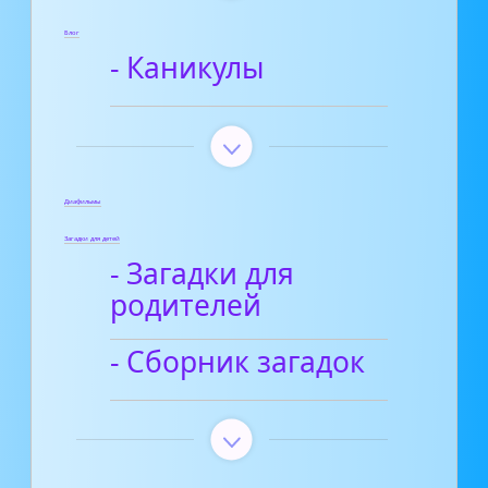
Блог
- Каникулы
Диафильмы
Загадки для детей
- Загадки для
родителей
- Сборник загадок