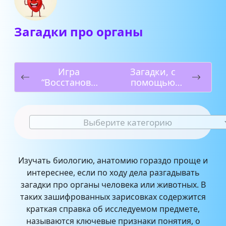
Загадки про органы
Игра
Загадки, с
“Восстанови
помощью
загадку по
которых
рифме”
отбирают
сотрудников
Выберите категорию
ФСБ
Изучать биологию, анатомию гораздо проще и
интереснее, если по ходу дела разгадывать
загадки про органы человека или животных. В
таких зашифрованных зарисовках содержится
краткая справка об исследуемом предмете,
называются ключевые признаки понятия, о