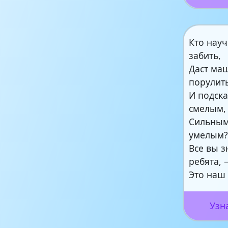
Кто науч
забить,
Даст ма
порулит
И подска
смелым,
Сильным
умелым
Все вы з
ребята, 
Это наш
Узн