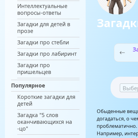
Интеллектуальные
вопросы-ответы
Загадк
Загадки для детей в
прозе
Загадки про стебли
З
Загадки про лабиринт
Загадки про
пришельцев
Популярное
Выбе
Короткие загадки для
детей
Обыденные вещи 
Загадка "5 слов
догадаться, о че
оканчивающихся на
проблематично. 
-цо"
Например, интер