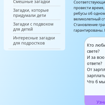
Смешные загадки
Соответствующи
провести время,
Загадки, которые
ребусы об одном
придумали дети
великолепный с
Загадки с подвохом
Становление гр
для детей
гарантированы. 
Интересные загадки
для подростков
Кто люб
свете?
И за всю
ответе?
От зарп
зарплат
Что б м
Узн