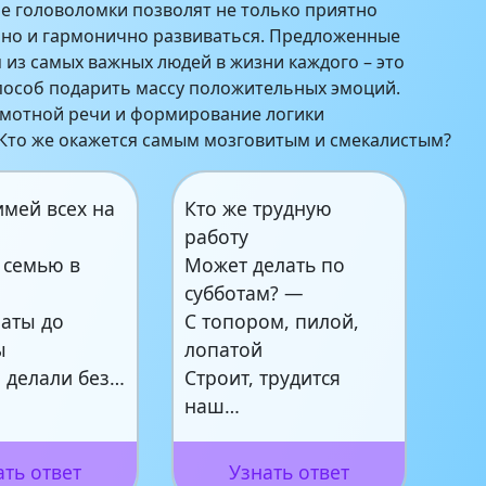
е головоломки позволят не только приятно
 но и гармонично развиваться. Предложенные
 из самых важных людей в жизни каждого – это
пособ подарить массу положительных эмоций.
амотной речи и формирование логики
Кто же окажется самым мозговитым и смекалистым?
имей всех на
Кто же трудную
работу
 семью в
Может делать по
субботам? —
латы до
С топором, пилой,
ы
лопатой
ы делали без…
Строит, трудится
наш…
ать ответ
Узнать ответ