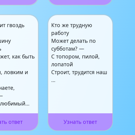
ит гвоздь
Кто же трудную
работу
шину
Может делать по
ь
субботам? —
жет, как быть
С топором, пилой,
лопатой
, ловким и
Строит, трудится наш
?
…
наете,
—
 любимый…
ать ответ
Узнать ответ