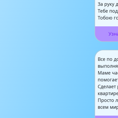
За руку 
Тебе по
Тобою г
Узн
Все по д
выполня
Маме ча
помогает
Сделает 
квартире
Просто 
всем ми