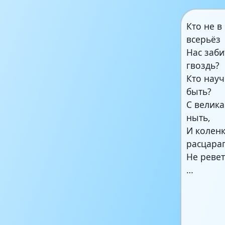
Кто не в
всерьёз
Нас заби
гвоздь?
Кто нау
быть?
С велика
ныть,
И колен
расцара
Не ревет
…