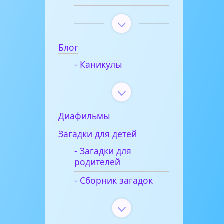
Блог
- Каникулы
Диафильмы
Загадки для детей
- Загадки для
родителей
- Сборник загадок