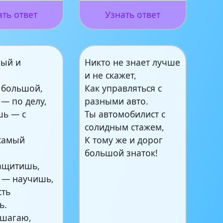
ать ответ
Узнать ответ
ный и
Никто не знает лучше
и не скажет,
 большой,
Как управляться с
— по делу,
разными авто.
шь — с
Ты автомобилист с
солидным стажем,
 самый
К тому же и дорог
большой знаток!
защитишь,
о — научишь,
сть
ь.
 шагаю,