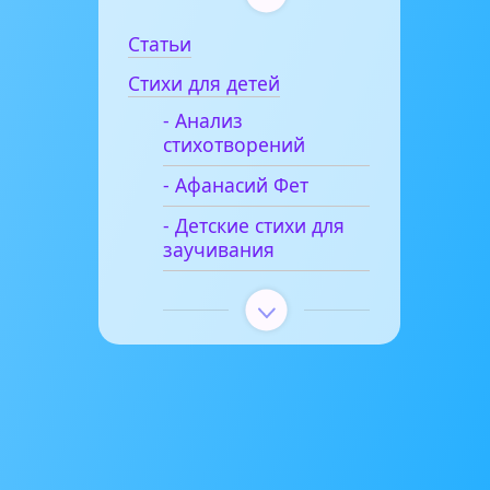
Статьи
Стихи для детей
- Анализ
стихотворений
- Афанасий Фет
- Детские стихи для
заучивания