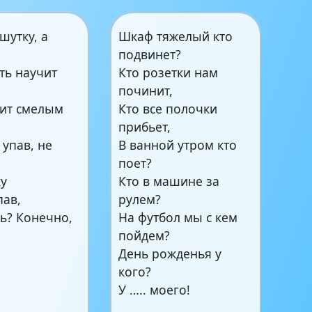
 шутку, а
Шкаф тяжелый кто
подвинет?
ть научит
Кто розетки нам
починит,
чит смелым
Кто все полочки
прибьет,
 упав, не
В ванной утром кто
поет?
ку
Кто в машине за
пав,
рулем?
ь? Конечно,
На футбол мы с кем
пойдем?
День рожденья у
кого?
У ….. моего!