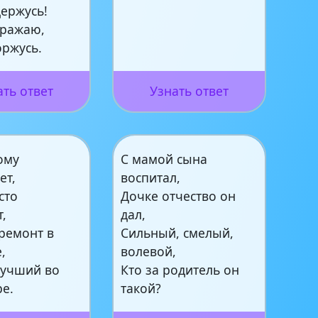
держусь!
дражаю,
оржусь.
ать ответ
Узнать ответ
ому
С мамой сына
ет,
воспитал,
сто
Дочке отчество он
,
дал,
ремонт в
Сильный, смелый,
,
волевой,
лучший во
Кто за родитель он
ре.
такой?