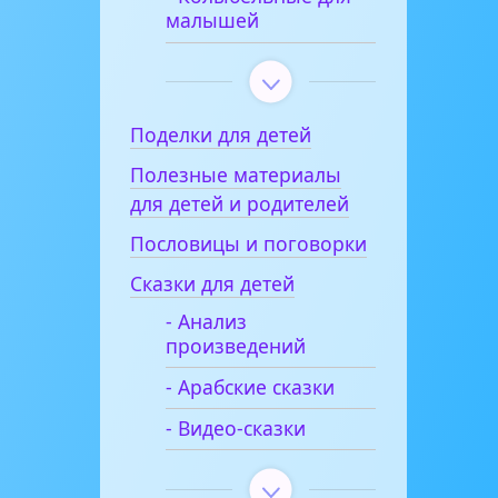
малышей
Поделки для детей
Полезные материалы
для детей и родителей
Пословицы и поговорки
Сказки для детей
- Анализ
произведений
- Арабские сказки
- Видео-сказки