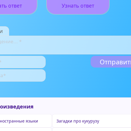
ать ответ
Узнать ответ
и
роизведения
иностранные языки
Загадки про кукурузу