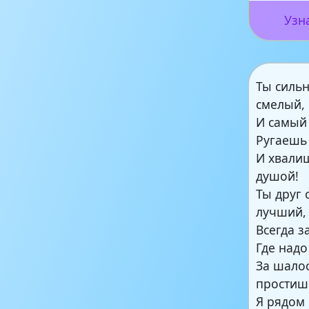
Узн
Ты силь
смелый,
И самый
Ругаешь 
И хвали
душой!
Ты друг
лучший,
Всегда 
Где над
За шало
простиш
Я рядом