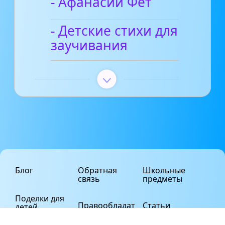
- Афанасий Фет
- Детские стихи для
заучивания
Блог
Обратная
Школьные
связь
предметы
Поделки для
Правообладат
Статьи
детей
елям