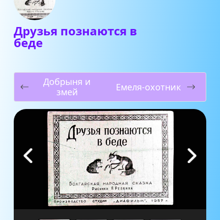
Друзья познаются в
беде
Добрыня и
Емеля-охотник
змей