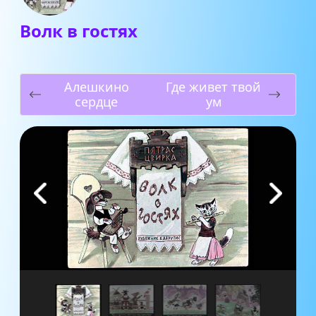
Волк в гостях
Алешкино
Где живет твой
сердце
ум