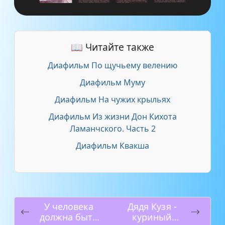
📖 Читайте также
Диафильм По щучьему велению
Диафильм Муму
Диафильм На чужих крыльях
Диафильм Из жизни Дон Кихота
Ламанчского. Часть 2
Диафильм Квакша
У человека
Дядя Кузя -
должна быть
куриный