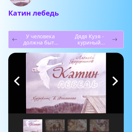
Катин лебедь
У человека
Дядя Кузя -
должна быть
куриный
собака
начальник