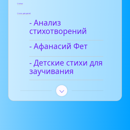
Статьи
Стихи для детей
- Анализ
стихотворений
- Афанасий Фет
- Детские стихи для
заучивания