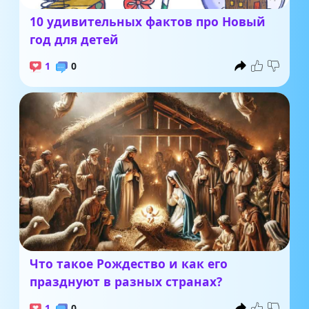
10 удивительных фактов про Новый
год для детей
1
0
Что такое Рождество и как его
празднуют в разных странах?
1
0