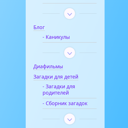
Блог
- Каникулы
Диафильмы
Загадки для детей
- Загадки для
родителей
- Сборник загадок