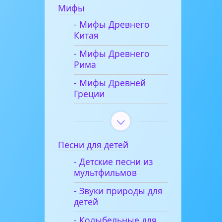
Мифы
- Мифы Древнего
Китая
- Мифы Древнего
Рима
- Мифы Древней
Греции
Песни для детей
- Детские песни из
мультфильмов
- Звуки природы для
детей
- Колыбельные для