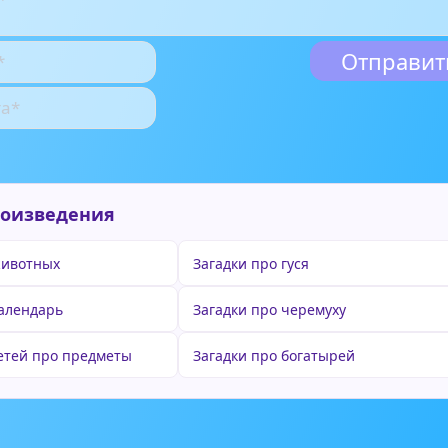
роизведения
животных
Загадки про гуся
календарь
Загадки про черемуху
детей про предметы
Загадки про богатырей