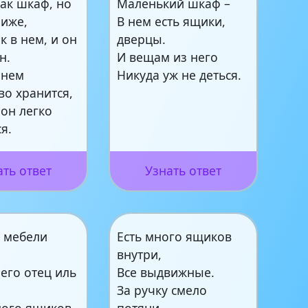
ак шкаф, но
Маленький шкаф –
ниже,
В нем есть ящики,
к в нем, и он
дверцы.
н.
И вещам из него
 нем
Никуда уж не деться.
во хранится,
он легко
я.
ать ответ
Узнать ответ
 мебели
Есть много ящиков
.
внутри,
 его отец иль
Все выдвижные.
За ручку смело
ного ящиков
потяни