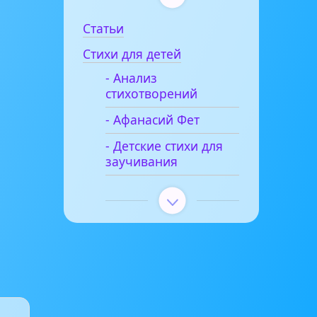
Статьи
Стихи для детей
- Анализ
стихотворений
- Афанасий Фет
- Детские стихи для
заучивания