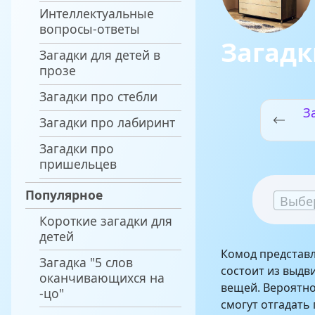
Интеллектуальные
вопросы-ответы
Загадк
Загадки для детей в
прозе
Загадки про стебли
З
Загадки про лабиринт
Загадки про
пришельцев
Популярное
Выбе
Короткие загадки для
детей
Комод представ
Загадка "5 слов
состоит из выдв
оканчивающихся на
вещей. Вероятно
-цо"
смогут отгадать