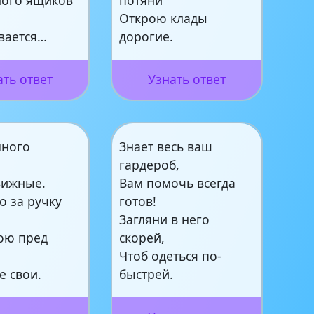
Открою клады
вается…
дорогие.
ать ответ
Узнать ответ
много
Знает весь ваш
гардероб,
вижные.
Вам помочь всегда
о за ручку
готов!
Загляни в него
рою пред
скорей,
Чтоб одеться по-
е свои.
быстрей.