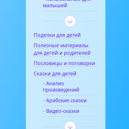
малышей
Поделки для детей
Полезные материалы
для детей и родителей
Пословицы и поговорки
Сказки для детей
- Анализ
произведений
- Арабские сказки
- Видео-сказки