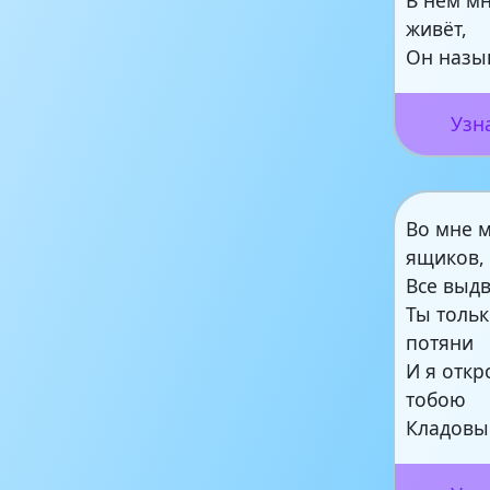
живёт,
Он назы
Узн
Во мне 
ящиков,
Все выд
Ты тольк
потяни
И я отк
тобою
Кладовы