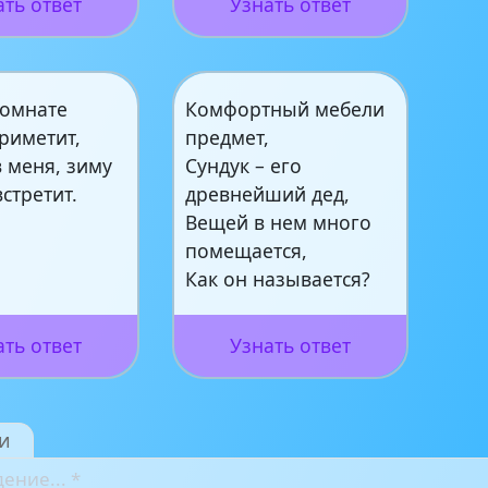
ать ответ
Узнать ответ
комнате
Комфортный мебели
риметит,
предмет,
 меня, зиму
Сундук – его
встретит.
древнейший дед,
Вещей в нем много
помещается,
Как он называется?
ать ответ
Узнать ответ
и