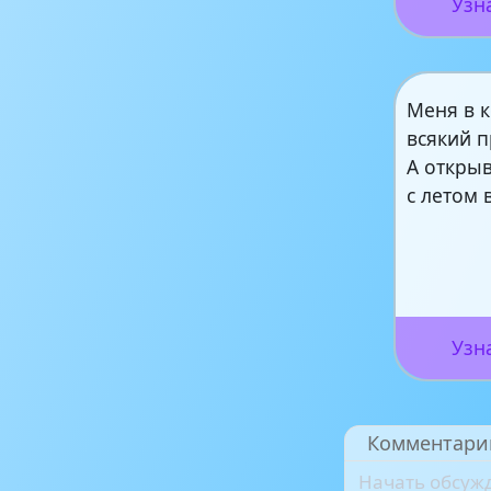
Узн
Меня в 
всякий п
А открыв
с летом 
Узн
Комментари