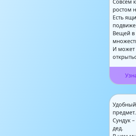
Совсем к
ростом 
Есть ящи
подвиже
Вещей в
множест
И может 
открытьс
Узн
Удобный
предмет
Сундук –
дед.
В нем м