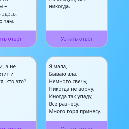
м –
никогда.
 здесь,
о там.
ать ответ
Узнать ответ
и, а не
Я мала,
етит и
Бываю зла.
я, кто это?
Немного свечу,
Никогда не ворчу.
Иногда так упаду,
Все разнесу,
Много горя принесу.
ать ответ
Узнать ответ