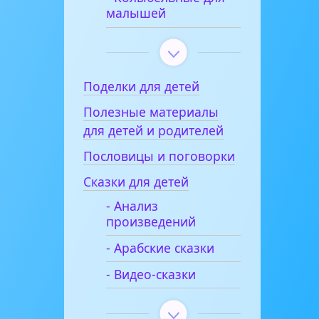
малышей
Поделки для детей
Полезные материалы
для детей и родителей
Пословицы и поговорки
Сказки для детей
- Анализ
произведений
- Арабские сказки
- Видео-сказки