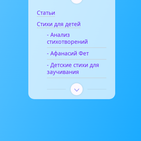
Статьи
Стихи для детей
- Анализ
стихотворений
- Афанасий Фет
- Детские стихи для
заучивания