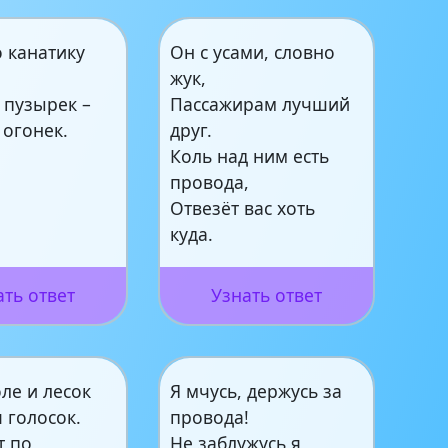
 канатику
Он с усами, словно
жук,
 пузырек –
Пассажирам лучший
 огонек.
друг.
Коль над ним есть
провода,
Отвезёт вас хоть
куда.
ать ответ
Узнать ответ
ле и лесок
Я мчусь, держусь за
 голосок.
провода!
т по
Не заблужусь я