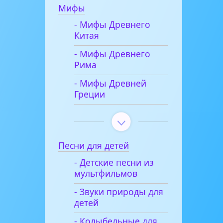
Мифы
- Мифы Древнего
Китая
- Мифы Древнего
Рима
- Мифы Древней
Греции
Песни для детей
- Детские песни из
мультфильмов
- Звуки природы для
детей
- Колыбельные для