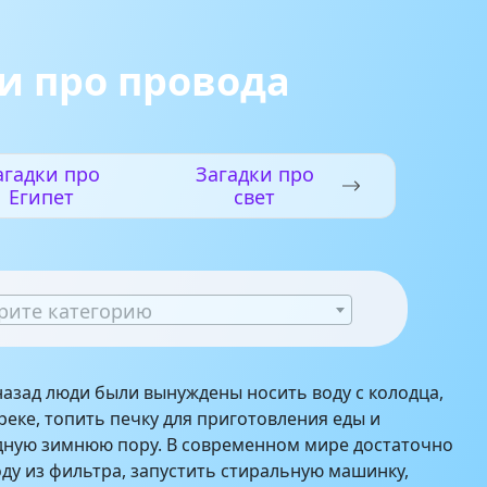
и про провода
агадки про
Загадки про
Египет
свет
рите категорию
назад люди были вынуждены носить воду с колодца,
реке, топить печку для приготовления еды и
дную зимнюю пору. В современном мире достаточно
ду из фильтра, запустить стиральную машинку,