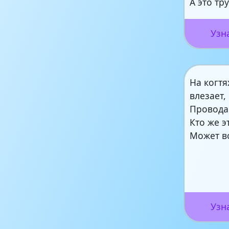
А это тр
Узн
На когтя
влезает,
Провода 
Кто же э
Может в
Узн