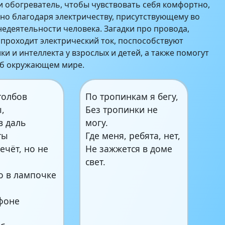
и обогреватель, чтобы чувствовать себя комфортно,
жно благодаря электричеству, присутствующему во
недеятельности человека. Загадки про провода,
 проходит электрический ток, поспособствуют
и и интеллекта у взрослых и детей, а также помогут
об окружающем мире.
толбов
По тропинкам я бегу,
,
Без тропинки не
в даль
могу.
ты
Где меня, ребята, нет,
ечёт, но не
Не зажжется в доме
свет.
то в лампочке
ефоне