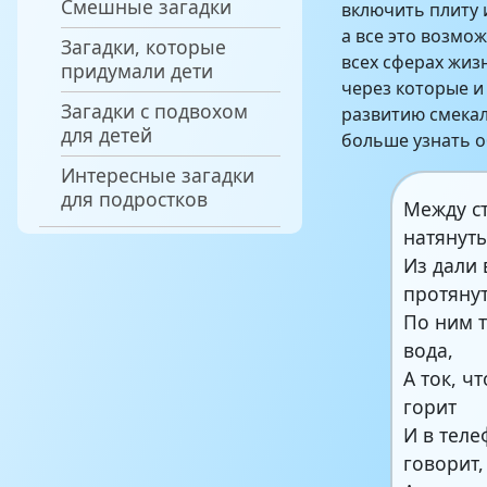
Смешные загадки
включить плиту 
а все это возмо
Загадки, которые
всех сферах жиз
придумали дети
через которые и
Загадки с подвохом
развитию смекалк
для детей
больше узнать 
Интересные загадки
для подростков
Между с
натянуты
Из дали 
протяну
По ним т
вода,
А ток, ч
горит
И в тел
говорит,