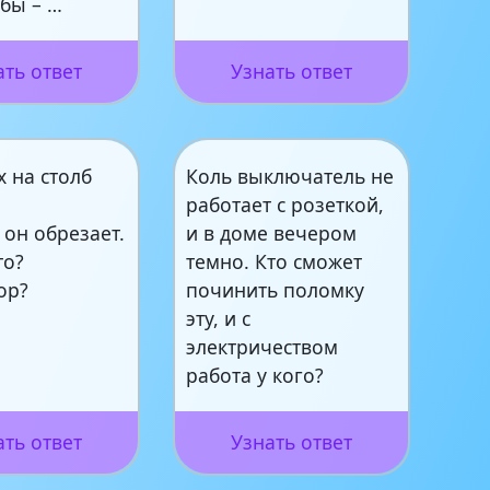
убы – …
ать ответ
Узнать ответ
х на столб
Коль выключатель не
работает с розеткой,
он обрезает.
и в доме вечером
то?
темно. Кто сможет
ор?
починить поломку
эту, и с
электричеством
работа у кого?
ать ответ
Узнать ответ