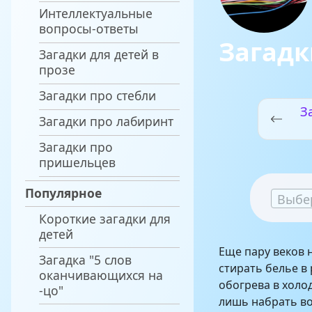
Интеллектуальные
вопросы-ответы
Загадк
Загадки для детей в
прозе
Загадки про стебли
З
Загадки про лабиринт
Загадки про
пришельцев
Популярное
Выбе
Короткие загадки для
детей
Еще пару веков 
Загадка "5 слов
стирать белье в 
оканчивающихся на
обогрева в холо
-цо"
лишь набрать во