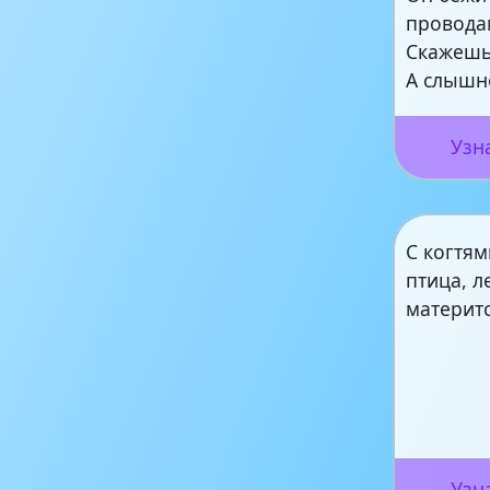
провода
Скажешь
А слышн
Узн
С когтям
птица, л
материтс
Узн