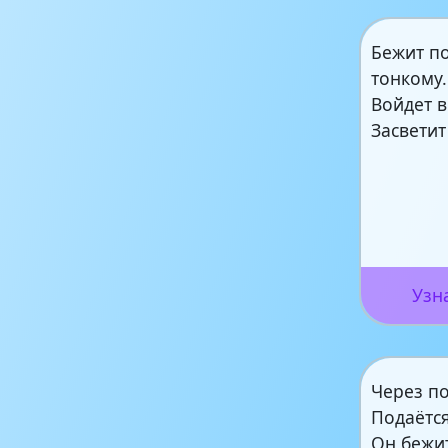
Бежит по
тонкому.
Войдет в
Засветит
Узн
Через по
Подаётся
Он бежи