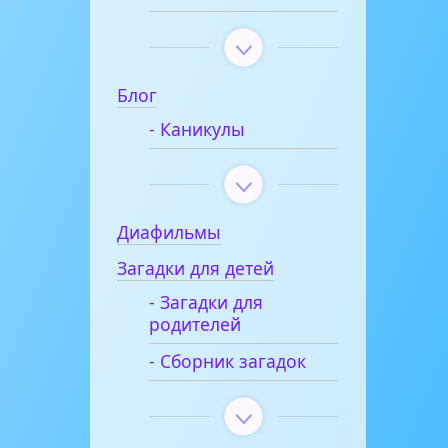
Блог
- Каникулы
Диафильмы
Загадки для детей
- Загадки для
родителей
- Сборник загадок