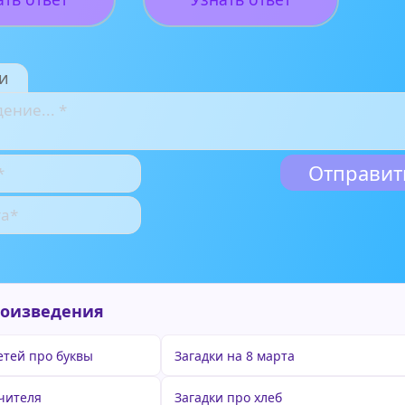
и
роизведения
етей про буквы
Загадки на 8 марта
учителя
Загадки про хлеб