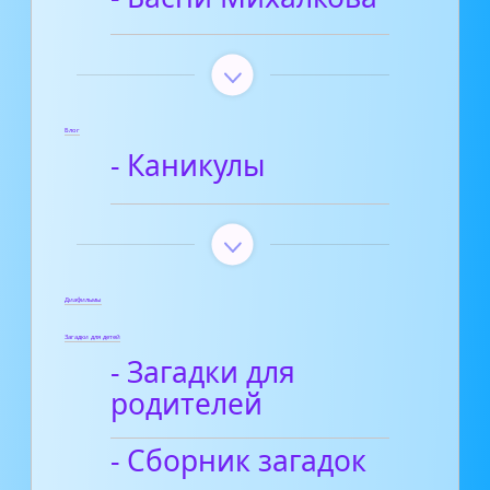
Блог
- Каникулы
Диафильмы
Загадки для детей
- Загадки для
родителей
- Сборник загадок