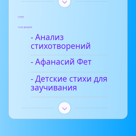
Статьи
Стихи для детей
- Анализ
стихотворений
- Афанасий Фет
- Детские стихи для
заучивания