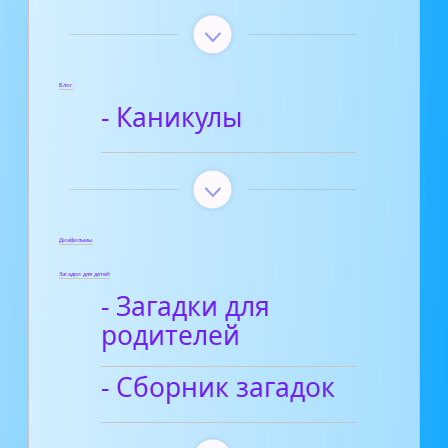
Блог
- Каникулы
Диафильмы
Загадки для детей
- Загадки для
родителей
- Сборник загадок