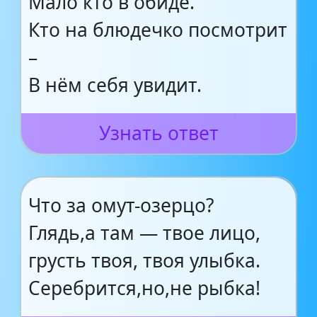
Мало кто в обиде.
Кто на блюдечко посмотрит
–
В нём себя увидит.
Узнать ответ
Что за омут-озерцо?
Глядь,а там — твое лицо,
грусть твоя, твоя улыбка.
Серебрится,но,не рыбка!