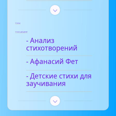
Статьи
Стихи для детей
- Анализ
стихотворений
- Афанасий Фет
- Детские стихи для
заучивания