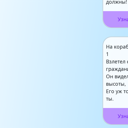
должны!
Узн
На кора
1
Взлетел 
граждан
Он виде
высоты,
Его уж 
ты.
Узн