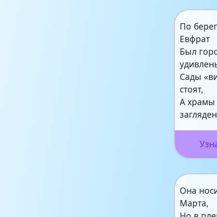
По бере
Евфрат
Был гор
удивлен
Сады «в
стоят,
А храмы
загляден
Узн
Она нос
Марта,
Но в пл