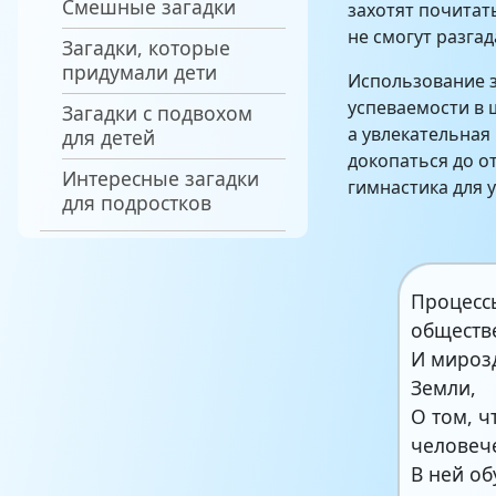
Смешные загадки
захотят почитат
не смогут разгад
Загадки, которые
придумали дети
Использование з
успеваемости в 
Загадки с подвохом
а увлекательная
для детей
докопаться до о
Интересные загадки
гимнастика для 
для подростков
Процесс
обществ
И мироз
Земли,
О том, ч
человеч
В ней об