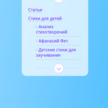
Статьи
Стихи для детей
- Анализ
стихотворений
- Афанасий Фет
- Детские стихи для
заучивания