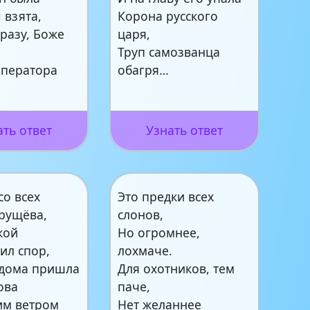
 взята,
Корона русского
сразу, Боже
царя,
Труп самозванца
мператора
обагря…
ать ответ
Узнать ответ
со всех
Это предки всех
Хрущёва,
слонов,
кой
Но огромнее,
ил спор,
лохмаче.
 дома пришла
Для охотников, тем
ова
паче,
им ветром
Нет желаннее