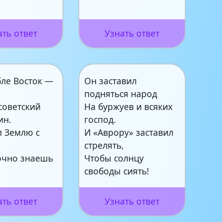
ать ответ
Узнать ответ
бле Восток —
Он заставил
подняться народ
советский
На буржуев и всяких
ин.
господ.
л Землю с
И «Аврору» заставил
стрелять,
точно знаешь
Чтобы солнцу
свободы сиять!
ать ответ
Узнать ответ