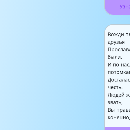
Узн
Вожди п
друзья
Прослав
были.
И по нас
потомка
Досталас
честь.
Людей же
звать,
Вы правы
конечно