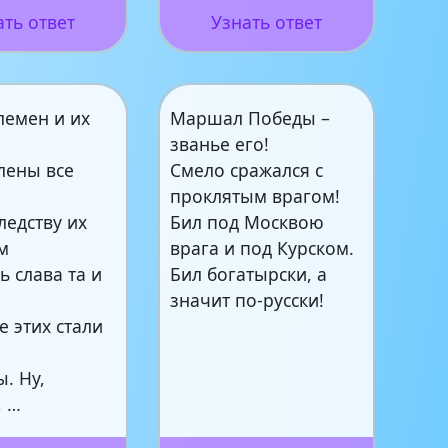
ать ответ
Узнать ответ
лемен и их
Маршал Победы –
званье его!
лены все
Смело сражался с
проклятым врагом!
ледству их
Бил под Москвою
м
врага и под Курском.
ь слава та и
Бил богатырски, а
значит по-русски!
 этих стали
. Ну,
, …