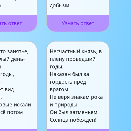
.
добычи.
ать ответ
Узнать ответ
то занятье,
Несчастный князь, в
лый день-
плену проведший
й
годы,
ягоды,
Наказан был за
–
гордость пред
т вид
врагом.
,
Не веря знакам рока
рвые искали
и природы
всё потом
Он был затменьем
Солнца побеждён!