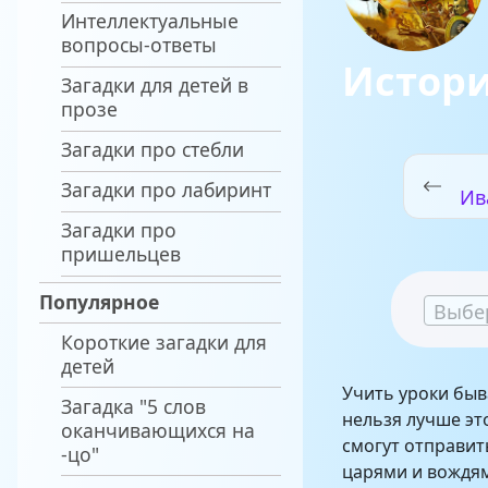
Интеллектуальные
вопросы-ответы
Истори
Загадки для детей в
прозе
Загадки про стебли
Загадки про лабиринт
Ив
в
Загадки про
пришельцев
Популярное
Выбе
Короткие загадки для
детей
Учить уроки быв
Загадка "5 слов
нельзя лучше эт
оканчивающихся на
смогут отправить
-цо"
царями и вождя