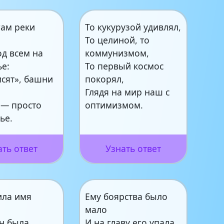
гам реки
То кукурузой удивлял,
То целиной, то
од всем на
коммунизмом,
ье:
То первый космос
исят», башни
покорял,
Глядя на мир наш с
 — просто
оптимизмом.
ье.
ать ответ
Узнать ответ
ила имя
Ему боярства было
мало
ен была
И на главу его упала