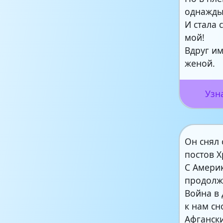
однажды
И стала 
мой!
Вдруг и
женой.
Узн
Он снял 
постов 
С Амери
продолж
Война в
к нам сн
Афганск