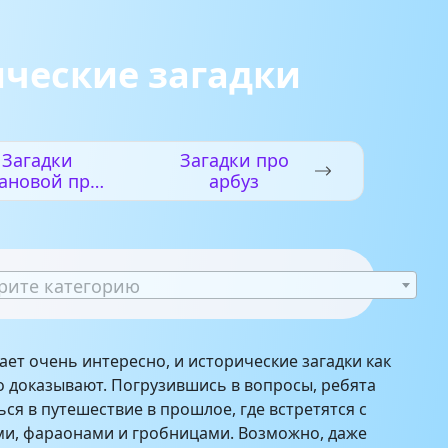
ческие загадки
Загадки
Загадки про
ановой про
арбуз
се на свете
рите категорию
ает очень интересно, и исторические загадки как
о доказывают. Погрузившись в вопросы, ребята
ся в путешествие в прошлое, где встретятся с
ми, фараонами и гробницами. Возможно, даже