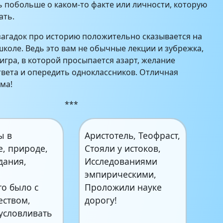
ь побольше о каком-то факте или личности, которую
ать.
агадок про историю положительно сказывается на
школе. Ведь это вам не обычные лекции и зубрежка,
 игра, в которой просыпается азарт, желание
твета и опередить одноклассников. Отличная
ума!
***
ы в
Аристотель, Теофраст,
е, природе,
Стояли у истоков,
дания,
Исследованиями
эмпирическими,
то было с
Проложили науке
еством,
дорогу!
условливать