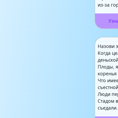
из-за гор
Узн
Назови э
Когда це
деньско
Плоды, 
коренья 
Что имее
съестной
Люди пе
Стадом 
съедали.