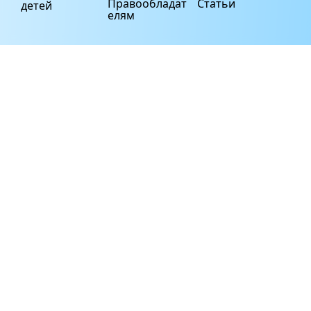
Правообладат
Статьи
детей
елям