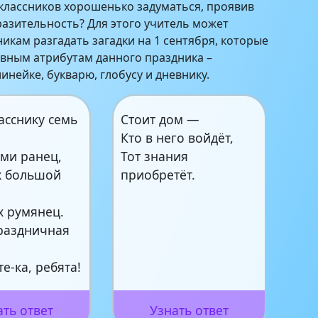
классников хорошенько задуматься, проявив
разительность? Для этого учитель может
икам разгадать загадки на 1 сентября, которые
вным атрибутам данного праздника –
инейке, букварю, глобусу и дневнику.
асснику семь
Стоит дом —
Кто в него войдёт,
ами ранец,
Тот знания
ах большой
приобретёт.
х румянец.
праздничная
е-ка, ребята!
ать ответ
Узнать ответ