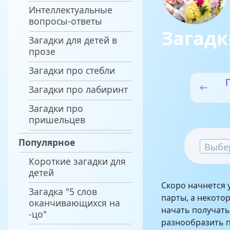
Интеллектуальные
вопросы-ответы
Загадк
Загадки для детей в
прозе
Загадки про стебли
Загадки про лабиринт
Загадки про
пришельцев
Популярное
Выбе
Короткие загадки для
детей
Скоро начнется 
Загадка "5 слов
парты, а некото
оканчивающихся на
начать получать
-цо"
разнообразить п