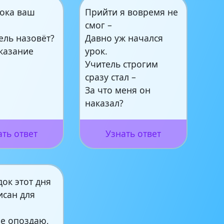
рока ваш
Прийти я вовремя не
смог –
ель назовёт?
Давно уж начался
аказание
урок.
…
Учитель строгим
сразу стал –
За что меня он
наказал?
ать ответ
Узнать ответ
ок этот дня
исан для
не опоздаю,