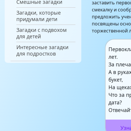
Смешные загадки
заставить перво
смекалку и сооб
Загадки, которые
предложить учен
придумали дети
посвящены осно
Загадки с подвохом
торжественной л
для детей
Интересные загадки
Первокл
для подростков
лет.
За плеч
А в рук
букет,
На щека
Что за 
дата?
Отвечайт
Узн