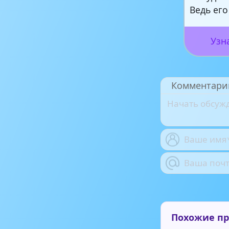
Ведь его
Узн
Комментари
Похожие п