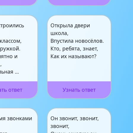
строились
Открыла двери
школа,
 классом,
Впустила новосёлов.
дружкой.
Кто, ребята, знает,
нятно и
Как их называют?
,
льная …
ать ответ
Узнать ответ
мя звонками
Он звонит, звонит,
звонит,