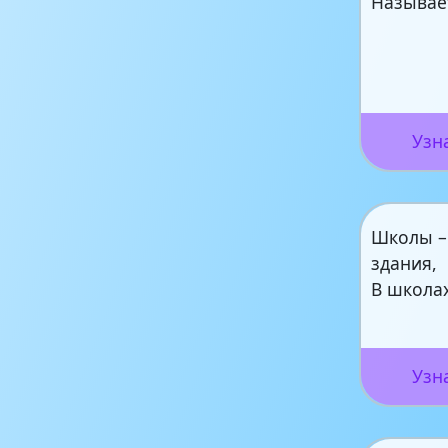
Называе
Узн
Школы –
здания,
В школа
Узн