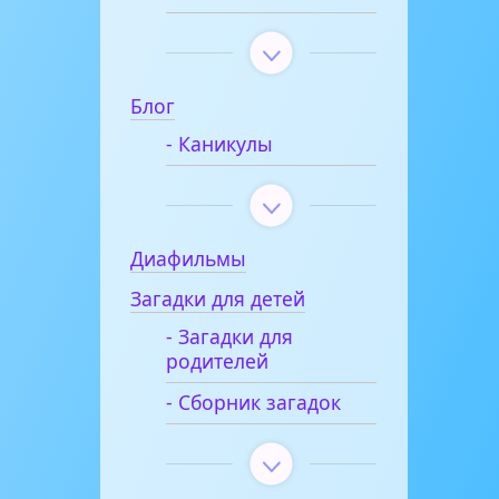
Блог
- Каникулы
Диафильмы
Загадки для детей
- Загадки для
родителей
- Сборник загадок