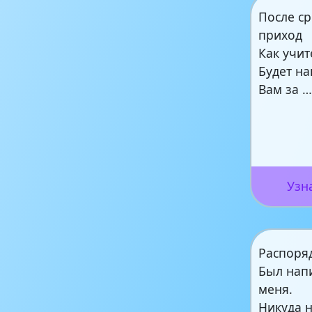
После с
приход
Как учит
Будет н
Вам за 
Узн
Распоряд
Был нап
меня.
Никуда 