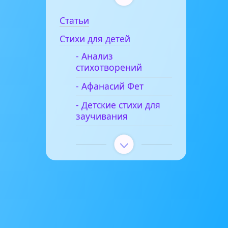
Статьи
Стихи для детей
- Анализ
стихотворений
- Афанасий Фет
- Детские стихи для
заучивания