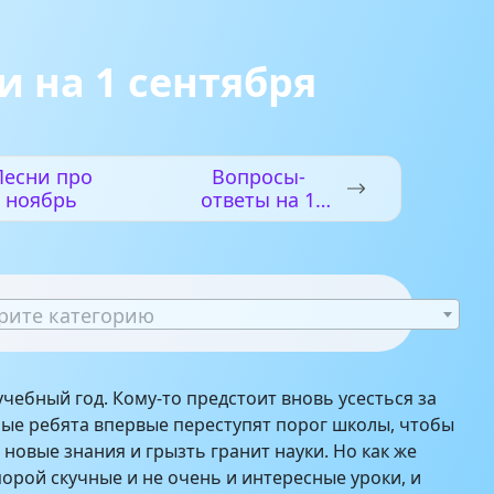
и на 1 сентября
Песни про
Вопросы-
ноябрь
ответы на 1
сентября
рите категорию
учебный год. Кому-то предстоит вновь усесться за
рые ребята впервые переступят порог школы, чтобы
 новые знания и грызть гранит науки. Но как же
орой скучные и не очень и интересные уроки, и