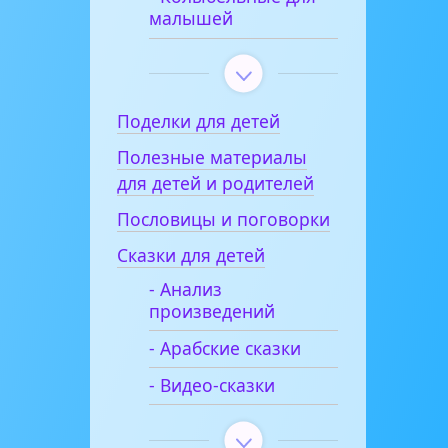
малышей
Поделки для детей
Полезные материалы
для детей и родителей
Пословицы и поговорки
Сказки для детей
- Анализ
произведений
- Арабские сказки
- Видео-сказки