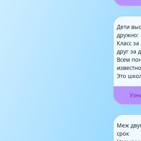
Дети вы
дружно:
Класс за
друг за 
Всем по
известно
Это шко
Узн
Меж дву
срок