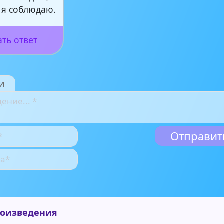
 я соблюдаю.
ать ответ
и
роизведения