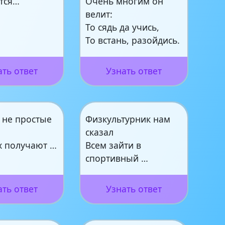
тся…
Очень многим он
велит:
То сядь да учись,
То встань, разойдись.
ать ответ
Узнать ответ
 не простые
Физкультурник нам
сказал
х получают …
Всем зайти в
спортивный …
ать ответ
Узнать ответ