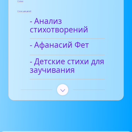
Статьи
Стихи для детей
- Анализ
стихотворений
- Афанасий Фет
- Детские стихи для
заучивания