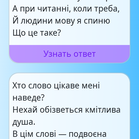
А при читанні, коли треба,
Й людини мову я спиню
Що це таке?
Узнать ответ
Хто слово цікаве мені
наведе?
Нехай обізветься кмітлива
душа.
В цім слові — подвоєна