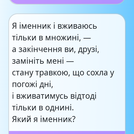
Я іменник і вживаюсь
тільки в множині, —
а закінчення ви, друзі,
замініть мені —
стану травкою, що сохла у
погожі дні,
і вживатимусь відтоді
тільки в однині.
Який я іменник?