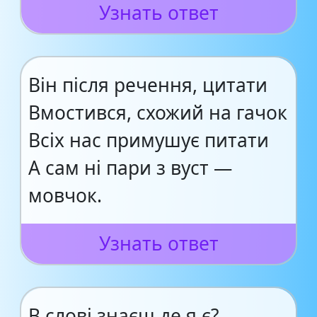
Узнать ответ
Він після речення, цитати
Вмостився, схожий на гачок
Всіх нас примушує питати
А сам ні пари з вуст —
мовчок.
Узнать ответ
В слові знаєш де я є?