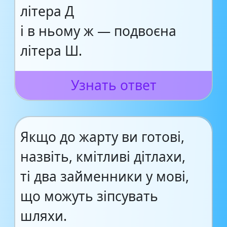
літера Д
і в ньому ж — подвоєна
літера Ш.
Узнать ответ
Якщо до жарту ви готові,
назвіть, кмітливі дітлахи,
ті два займенники у мові,
що можуть зіпсувать
шляхи.