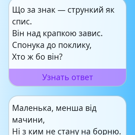
Що за знак — стрункий як
спис.
Він над крапкою завис.
Спонука до поклику,
Хто ж бо він?
Узнать ответ
Маленька, менша від
мачини,
Ні з ким не стану на борню.