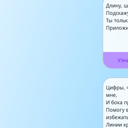
Длину, 
Подскажу
Ты тольк
Приложи
Узн
Цифры, 
мне,
И бока 
Помогу 
избежать
Линии к