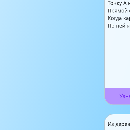
Точку А 
Прямой 
Когда к
По ней я
Узн
Из дерев