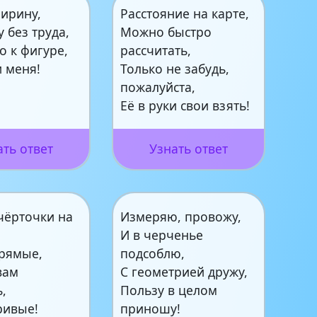
ширину,
Расстояние на карте,
 без труда,
Можно быстро
о к фигуре,
рассчитать,
 меня!
Только не забудь,
пожалуйста,
Её в руки свои взять!
ать ответ
Узнать ответ
чёрточки на
Измеряю, провожу,
И в черченье
прямые,
подсоблю,
вам
С геометрией дружу,
,
Пользу в целом
ривые!
приношу!