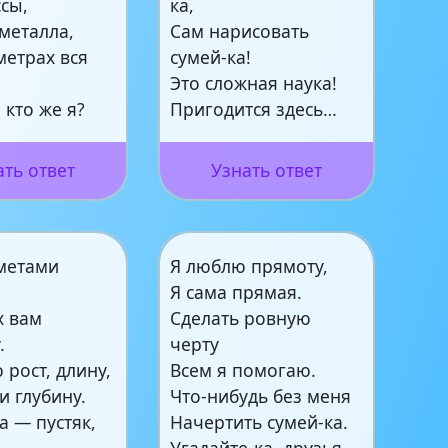
сы,
ка,
металла,
Сам нарисовать
метрах вся
сумей-ка!
Это сложная наука!
 кто же я?
Пригодится здесь…
ать ответ
Узнать ответ
дметами
Я люблю прямоту,
Я сама прямая.
х вам
Сделать ровную
.
черту
рост, длину,
Всем я помогаю.
и глубину.
Что-нибудь без меня
а — пустяк,
Начертить сумей-ка.
Угадайте-ка, друзья,