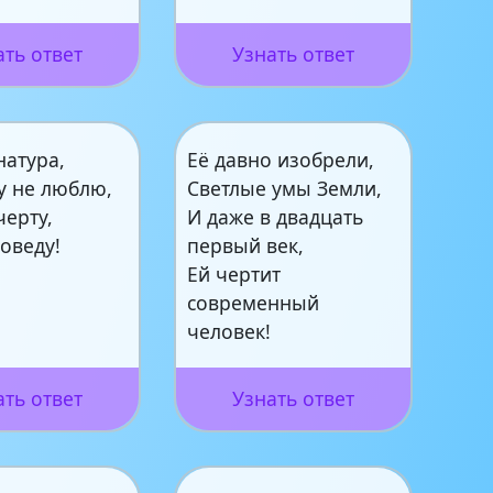
ать ответ
Узнать ответ
натура,
Её давно изобрели,
у не люблю,
Светлые умы Земли,
черту,
И даже в двадцать
оведу!
первый век,
Ей чертит
современный
человек!
ать ответ
Узнать ответ