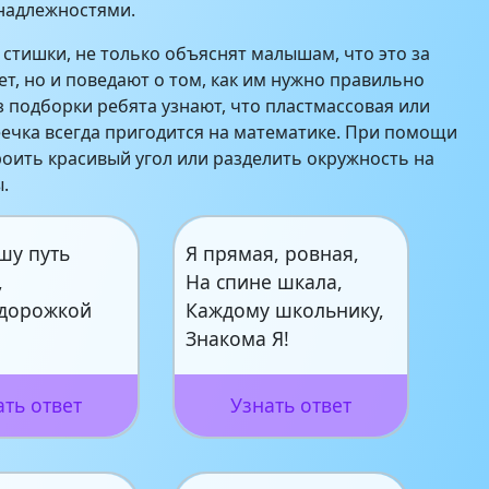
надлежностями.
стишки, не только объяснят малышам, что это за
т, но и поведают о том, как им нужно правильно
з подборки ребята узнают, что пластмассовая или
ечка всегда пригодится на математике. При помощи
оить красивый угол или разделить окружность на
.
шу путь
Я прямая, ровная,
,
На спине шкала,
дорожкой
Каждому школьнику,
!
Знакома Я!
ать ответ
Узнать ответ