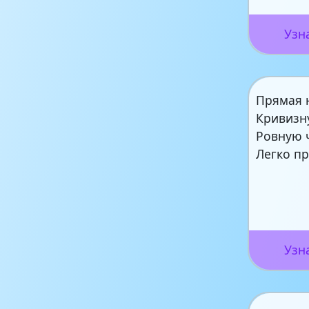
Узн
Прямая 
Кривизн
Ровную 
Легко пр
Узн