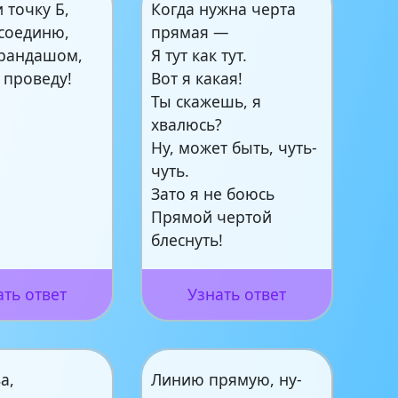
и точку Б,
Когда нужна черта
соединю,
прямая —
арандашом,
Я тут как тут.
 проведу!
Вот я какая!
Ты скажешь, я
хвалюсь?
Ну, может быть, чуть-
чуть.
Зато я не боюсь
Прямой чертой
блеснуть!
ать ответ
Узнать ответ
а,
Линию прямую, ну-