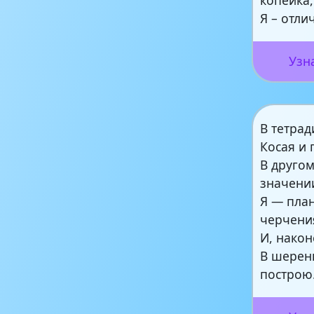
Я – отл
Узн
В тетра
Косая и 
В друго
значени
Я — план
черчени
И, нако
В шеренг
построю