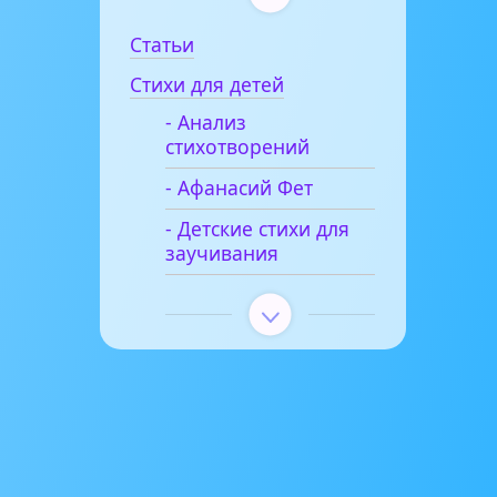
Статьи
Стихи для детей
- Анализ
стихотворений
- Афанасий Фет
- Детские стихи для
заучивания