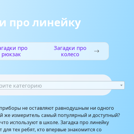
и про линейку
агадки про
Загадки про
рюкзак
колесо
рите категорию
приборы не оставляют равнодушным ни одного
ой же измеритель самый популярный и доступный?
 что используют в школе. Загадка про линейку
 для тех ребят, кто впервые знакомится со