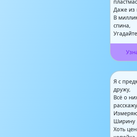
пластмас
Даже из 
В милли
спина,
Угадайте
Узн
Я с пре
дружу,
Всё о ни
расскажу
Измеряю 
Ширину 
Хоть цен
копейка,