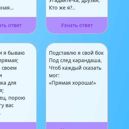
ичная…
Кто же я?..
ать ответ
Узнать ответ
ди я бываю
Подставлю я свой бок
прямая;
Под след карандаша,
м своем
Чтоб каждый сказать
и
мог:
ка для
«Прямая хороша!»
я;
нец, порою
у вас
.