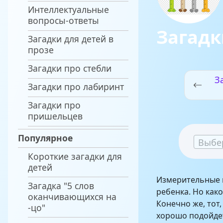
Интеллектуальные
вопросы-ответы
Загадк
Загадки для детей в
прозе
Загадки про стебли
З
Загадки про лабиринт
Загадки про
пришельцев
Популярное
Выбе
Короткие загадки для
детей
Измерительные 
Загадка "5 слов
ребенка. Но как
оканчивающихся на
Конечно же, тот,
-цо"
хорошо подойдет