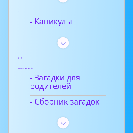
Блог
- Каникулы
Диафильмы
Загадки для детей
- Загадки для
родителей
- Сборник загадок