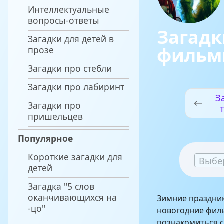
Интеллектуальные
вопросы-ответы
Загадк
Загадки для детей в
филь
прозе
Загадки про стебли
Загадки про лабиринт
З
Загадки про
пришельцев
Популярное
Короткие загадки для
Выбе
детей
Загадка "5 слов
оканчивающихся на
Зимние праздник
-цо"
новогодние филь
познакомиться с