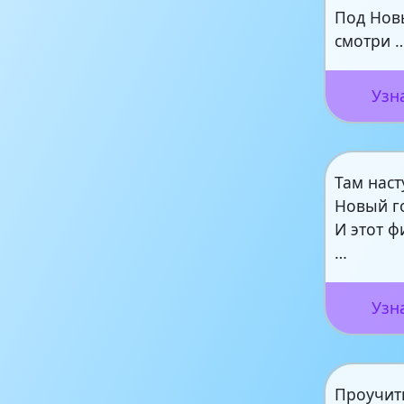
Под Нов
смотри 
Узн
Там наст
Новый г
И этот ф
…
Узн
Проучит