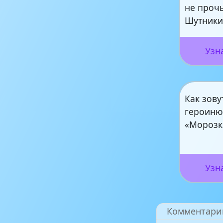
не проч
Шутники
Узн
Как зову
героиню
«Морозк
Узн
Комментари