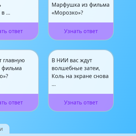
ь
Марфушка из фильма
 в …
«Морозко»?
ать ответ
Узнать ответ
т главную
В НИИ вас ждут
 фильма
волшебные затеи,
о»?
Коль на экране снова
…
ать ответ
Узнать ответ
и