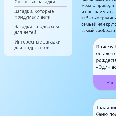
Смешные загадки
можно проводить
Загадки, которые
и программы на 
придумали дети
забытые традици
семьей или круго
Загадки с подвохом
самый сообрази
для детей
Интересные загадки
Почему 
для подростков
остался 
рождест
«Один д
Узн
Традици
баню по