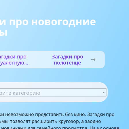
и про новогодние
мы
агадки про
Загадки про
туалетную
полотенце
бумагу
рите категорию
и невозможно представить без кино. Загадки про
мы позволят расширить кругозор, а заодно
 новинками для семейного просмотра. На их основе