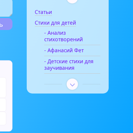
Статьи
Стихи для детей
- Анализ
стихотворений
- Афанасий Фет
- Детские стихи для
заучивания