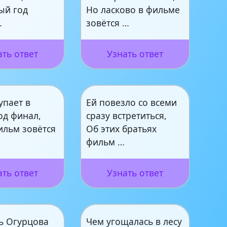
ый год
Но ласково в фильме
…
зовётся …
ать ответ
Узнать ответ
упает в
Ей повезло со всеми
од финал,
сразу встретиться,
ильм зовётся
Об этих братьях
фильм …
ать ответ
Узнать ответ
ь Огурцова
Чем угощалась в лесу