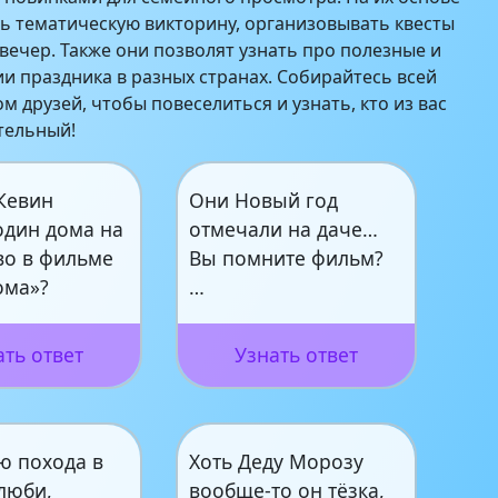
 тематическую викторину, организовывать квесты
вечер. Также они позволят узнать про полезные и
и праздника в разных странах. Собирайтесь всей
м друзей, чтобы повеселиться и узнать, кто из вас
тельный!
Кевин
Они Новый год
один дома на
отмечали на даче…
во в фильме
Вы помните фильм?
ома»?
…
ать ответ
Узнать ответ
ю похода в
Хоть Деду Морозу
люби,
вообще-то он тёзка,