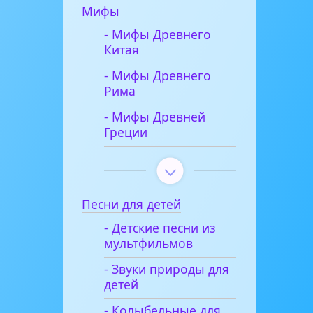
Мифы
- Мифы Древнего
Китая
- Мифы Древнего
Рима
- Мифы Древней
Греции
Песни для детей
- Детские песни из
мультфильмов
- Звуки природы для
детей
- Колыбельные для