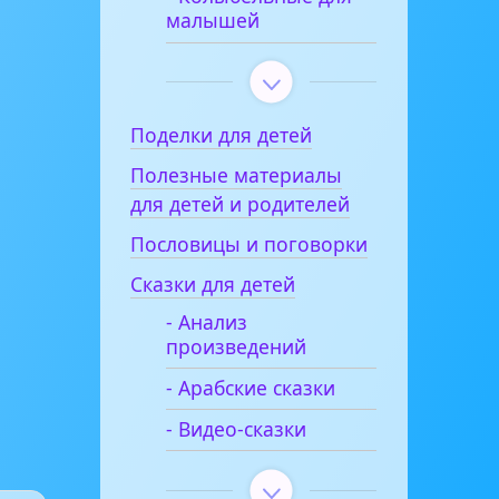
малышей
Поделки для детей
Полезные материалы
для детей и родителей
Пословицы и поговорки
Сказки для детей
- Анализ
произведений
- Арабские сказки
- Видео-сказки