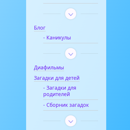
Блог
- Каникулы
Диафильмы
Загадки для детей
- Загадки для
родителей
- Сборник загадок