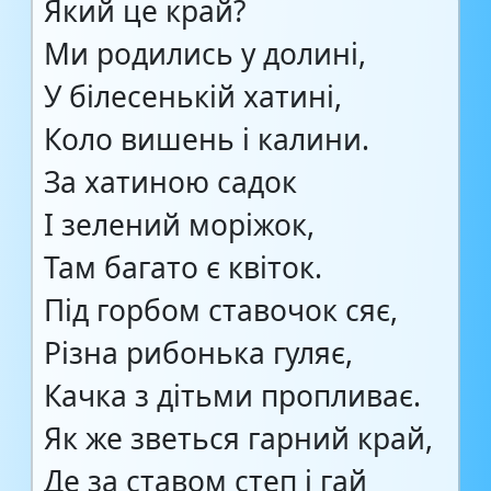
Який це край?
Ми родились у долині,
У білесенькій хатині,
Коло вишень і калини.
За хатиною садок
І зелений моріжок,
Там багато є квіток.
Під горбом ставочок сяє,
Різна рибонька гуляє,
Качка з дітьми пропливає.
Як же зветься гарний край,
Де за ставом степ і гай