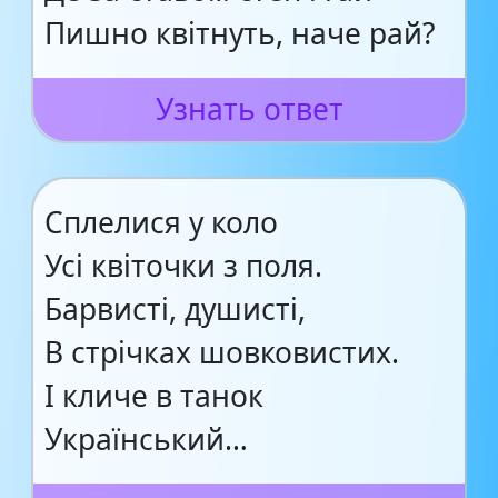
Пишно квітнуть, наче рай?
Узнать ответ
Сплелися у коло
Усі квіточки з поля.
Барвисті, душисті,
В стрічках шовковистих.
І кличе в танок
Український…