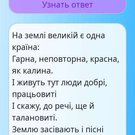
Узнать ответ
На землі великій є одна
країна:
Гарна, неповторна, красна,
як калина.
І живуть тут люди добрі,
працьовиті
І скажу, до речі, ще й
талановиті.
Землю засівають і пісні