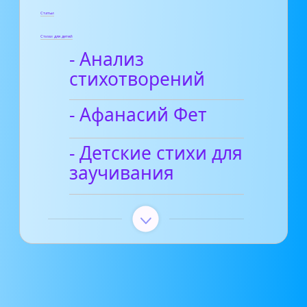
Статьи
Стихи для детей
- Анализ
стихотворений
- Афанасий Фет
- Детские стихи для
заучивания