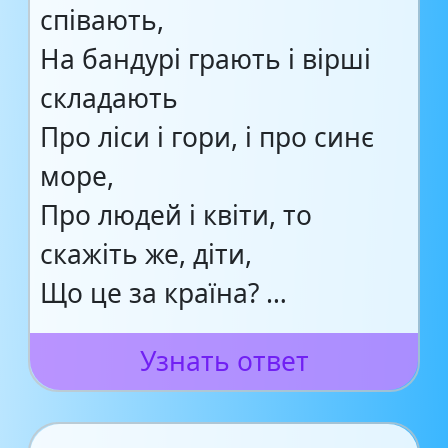
співають,
На бандурі грають і вірші
складають
Про ліси і гори, і про синє
море,
Про людей і квіти, то
скажіть же, діти,
Що це за країна? …
Узнать ответ