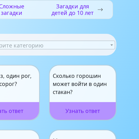
Сложные
Загадки для
загадки
детей до 10 лет
рите категорию
з, один рог,
Сколько горошин
сорог?
может войти в один
стакан?
ать ответ
Узнать ответ