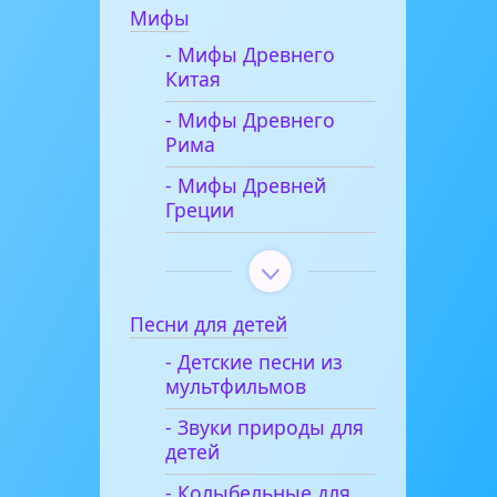
Мифы
- Мифы Древнего
Китая
- Мифы Древнего
Рима
- Мифы Древней
Греции
Песни для детей
- Детские песни из
мультфильмов
- Звуки природы для
детей
- Колыбельные для