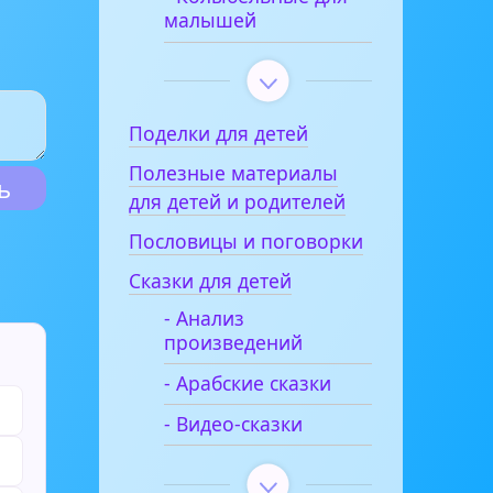
малышей
Поделки для детей
Полезные материалы
для детей и родителей
Пословицы и поговорки
Сказки для детей
- Анализ
произведений
- Арабские сказки
- Видео-сказки