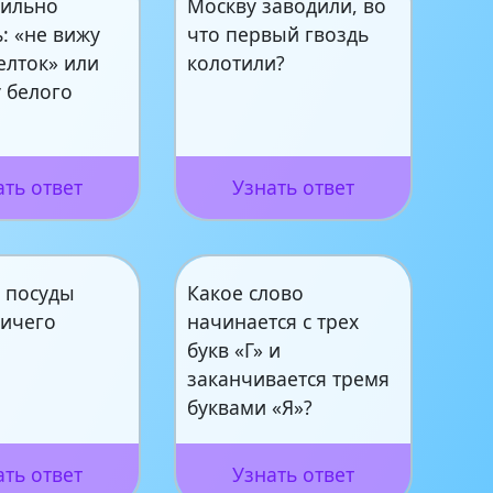
вильно
Москву заводили, во
: «не вижу
что первый гвоздь
елток» или
колотили?
 белого
?
ать ответ
Узнать ответ
й посуды
Какое слово
ничего
начинается с трех
букв «Г» и
заканчивается тремя
буквами «Я»?
ать ответ
Узнать ответ