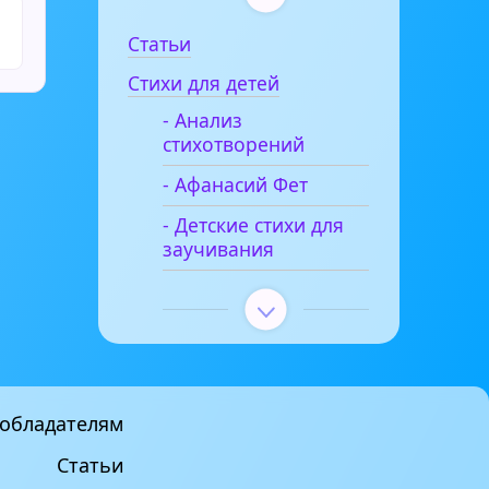
Статьи
Стихи для детей
- Анализ
стихотворений
- Афанасий Фет
- Детские стихи для
заучивания
обладателям
Статьи