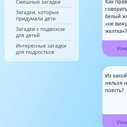
Как пра
Смешные загадки
говорить
Загадки, которые
белый ж
придумали дети
«не вижу
Загадки с подвохом
желтка»
для детей
Интересные загадки
Узн
для подростков
Из како
нельзя 
поесть?
Узн