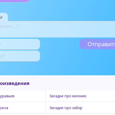
и
роизведения
муравьев
Загадки про молнию
врача
Загадки про забор