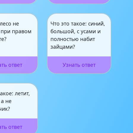
лесо не
Что это такое: синий,
я при правом
большой, с усами и
те?
полностью набит
зайцами?
ать ответ
Узнать ответ
акое: летит,
 а не
чик?
ать ответ