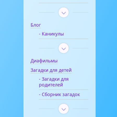
Блог
- Каникулы
Диафильмы
Загадки для детей
- Загадки для
родителей
- Сборник загадок