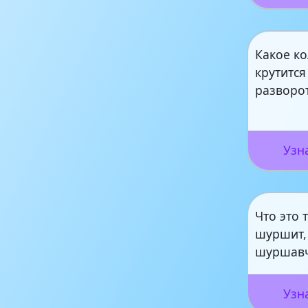
Какое ко
крутитс
разворо
Узн
Что это т
шуршит,
шуршав
Узн