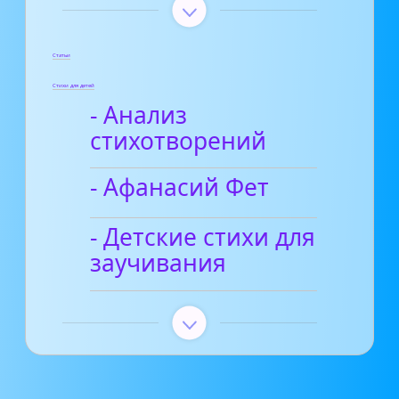
Статьи
Стихи для детей
- Анализ
стихотворений
- Афанасий Фет
- Детские стихи для
заучивания