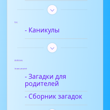
Блог
- Каникулы
Диафильмы
Загадки для детей
- Загадки для
родителей
- Сборник загадок