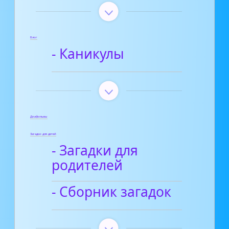
Блог
- Каникулы
Диафильмы
Загадки для детей
- Загадки для
родителей
- Сборник загадок