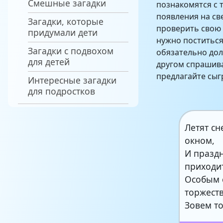
Смешные загадки
познакомятся с 
появления на св
Загадки, которые
проверить свою 
придумали дети
нужно поститьс
Загадки с подвохом
обязательно дол
для детей
другом спрашива
предлагайте сыгр
Интересные загадки
для подростков
Летят сн
окном,
И праздн
приходи
Особым 
торжест
Зовем т