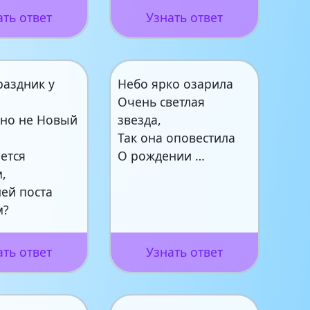
ать ответ
Узнать ответ
раздник у
Небо ярко озарила
Очень светлая
 но не Новый
звезда,
Так она оповестила
ется
О рождении …
,
ей поста
м?
ать ответ
Узнать ответ