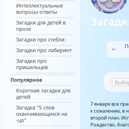
Интеллектуальные
вопросы-ответы
Загадк
Загадки для детей в
прозе
Загадки про стебли
П
Загадки про лабиринт
Загадки про
пришельцев
Популярное
Выбе
Короткие загадки для
детей
7 января все пр
Загадка "5 слов
к сожалению, в 
оканчивающихся на
второй план. Ис
-цо"
Рождество, благ