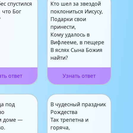
бес спустился
Кто шел за звездой
, что Бог
поклониться Иисусу,
?
Подарки свои
принести,
Кому удалось в
Вифлееме, в пещере
В яслях Сына Божия
найти?
ать ответ
Узнать ответ
да под
В чудесный праздник
во
Рождества
м доме —
Так трепетна и
о.
горяча,