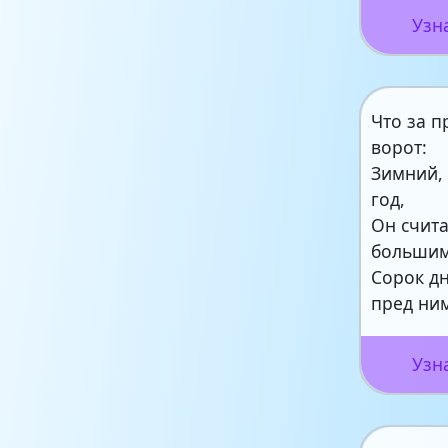
Узн
Что за п
ворот:
Зимний,
год,
Он счита
большим
Сорок дн
пред ни
Узн