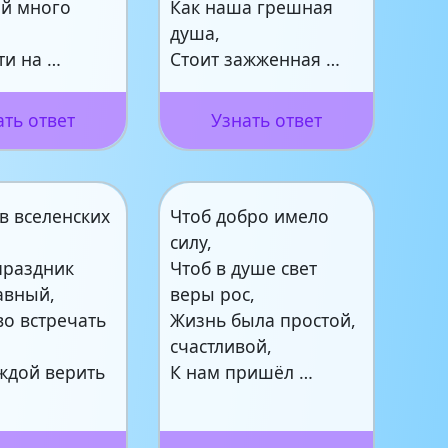
й много
Как наша грешная
душа,
ти на …
Стоит зажженная …
ать ответ
Узнать ответ
в вселенских
Чтоб добро имело
й
силу,
праздник
Чтоб в душе свет
авный,
веры рос,
во встречать
Жизнь была простой,
счастливой,
еждой верить
К нам пришёл …