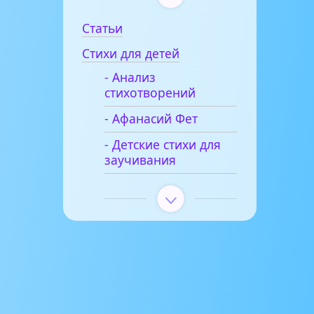
Статьи
Стихи для детей
- Анализ
стихотворений
- Афанасий Фет
- Детские стихи для
заучивания