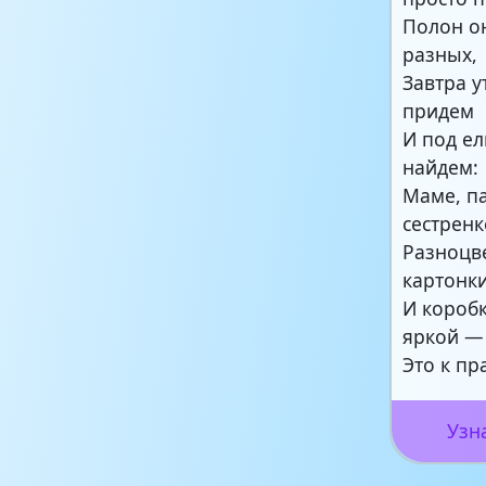
Полон о
разных,
Завтра 
придем
И под ел
найдем:
Маме, п
сестренк
Разноцв
картонк
И коробк
яркой —
Это к пр
Узн