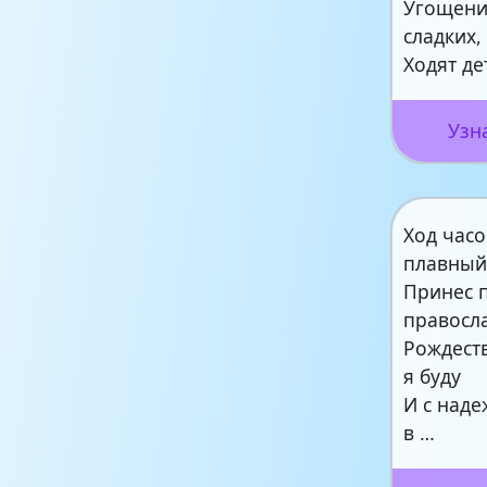
Угощени
сладких,
Ходят де
Узн
Ход часо
плавны
Принес 
правосл
Рождест
я буду
И с над
в …