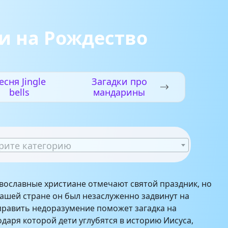
и на Рождество
есня Jingle
Загадки про
bells
мандарины
рите категорию
авославные христиане отмечают святой праздник, но
нашей стране он был незаслуженно задвинут на
править недоразумение поможет загадка на
одаря которой дети углубятся в историю Иисуса,