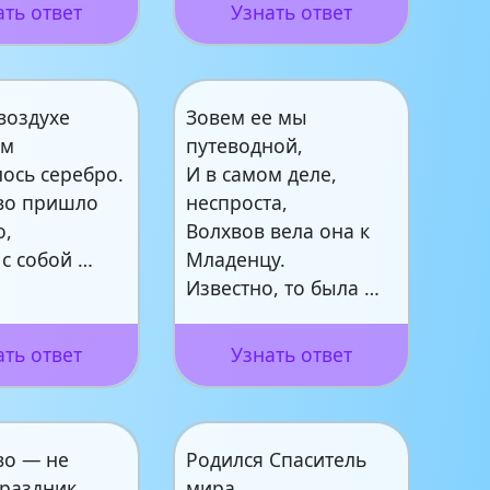
ать ответ
Узнать ответ
воздухе
Зовем ее мы
ом
путеводной,
ось серебро.
И в самом деле,
во пришло
неспроста,
ю,
Волхвов вела она к
с собой …
Младенцу.
Известно, то была …
ать ответ
Узнать ответ
во — не
Родился Спаситель
раздник,
мира,