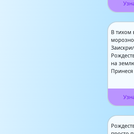
Узн
В тихом 
морозн
Заискрил
Рождест
на земл
Принеся 
Узн
Рождест
просто п