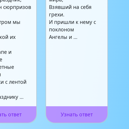
н сюрпризов
Взявший на себя
грехи.
утром мы
И пришли к нему с
поклоном
кой их
Ангелы и …
апе и
е
етные
и
и с лентой
азднику …
ать ответ
Узнать ответ