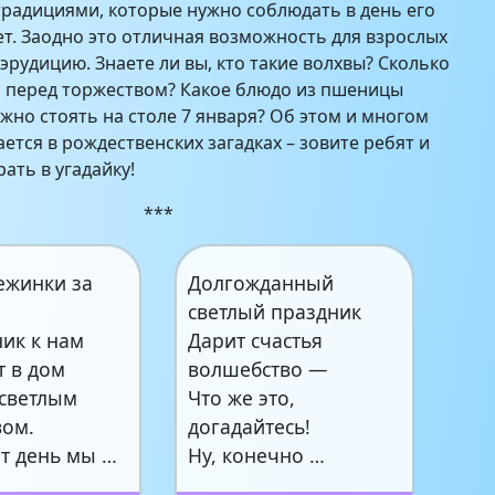
традициями, которые нужно соблюдать в день его
ет. Заодно это отличная возможность для взрослых
эрудицию. Знаете ли вы, кто такие волхвы? Сколько
я перед торжеством? Какое блюдо из пшеницы
жно стоять на столе 7 января? Об этом и многом
ется в рождественских загадках – зовите ребят и
ать в угадайку!
***
ежинки за
Долгожданный
светлый праздник
ик к нам
Дарит счастья
т в дом
волшебство —
светлым
Что же это,
вом.
догадайтесь!
от день мы …
Ну, конечно …