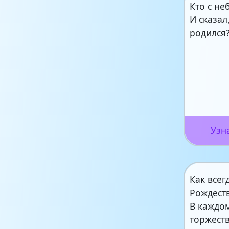
Кто с не
И сказал
родился
Узн
Как всег
Рождест
В каждо
торжеств