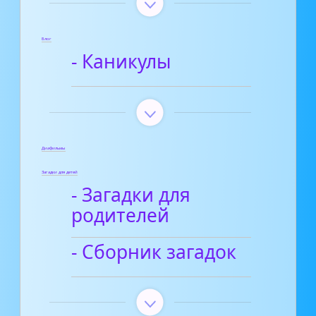
Блог
- Каникулы
Диафильмы
Загадки для детей
- Загадки для
родителей
- Сборник загадок